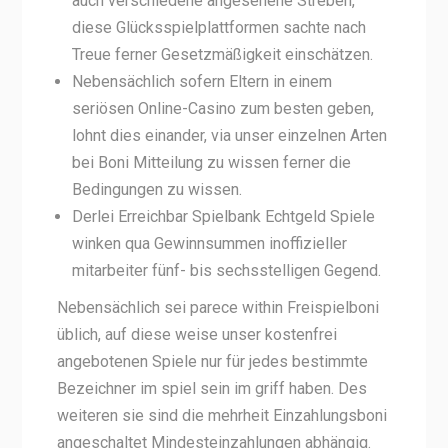
auch verschiedene angesehene Streben,
diese Glücksspielplattformen sachte nach
Treue ferner Gesetzmäßigkeit einschätzen.
Nebensächlich sofern Eltern in einem
seriösen Online-Casino zum besten geben,
lohnt dies einander, via unser einzelnen Arten
bei Boni Mitteilung zu wissen ferner die
Bedingungen zu wissen.
Derlei Erreichbar Spielbank Echtgeld Spiele
winken qua Gewinnsummen inoffizieller
mitarbeiter fünf- bis sechsstelligen Gegend.
Nebensächlich sei parece within Freispielboni
üblich, auf diese weise unser kostenfrei
angebotenen Spiele nur für jedes bestimmte
Bezeichner im spiel sein im griff haben. Des
weiteren sie sind die mehrheit Einzahlungsboni
angeschaltet Mindesteinzahlungen abhängig.