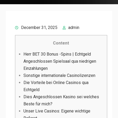
December 31, 2025
admin
Content
Herr BET 30 Bonus -Spins | Echtgeld
Angeschlossen Spielsaal qua niedrigen
Einzahlungen
Sonstige internationale Casinolizenzen
Die Vorteile bei Online Casinos qua
Echtgeld
Dies Angeschlossen Kasino sei welches
Beste für mich?
Unser Live Casinos: Eigene wichtige