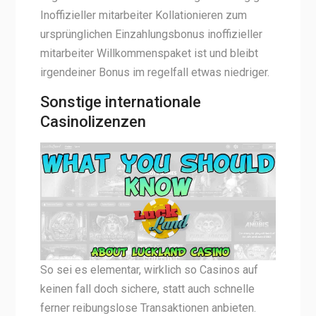
Inoffizieller mitarbeiter Kollationieren zum
ursprünglichen Einzahlungsbonus inoffizieller
mitarbeiter Willkommenspaket ist und bleibt
irgendeiner Bonus im regelfall etwas niedriger.
Sonstige internationale
Casinolizenzen
So sei es elementar, wirklich so Casinos auf
keinen fall doch sichere, statt auch schnelle
ferner reibungslose Transaktionen anbieten.