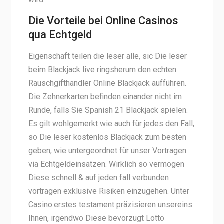
Die Vorteile bei Online Casinos
qua Echtgeld
Eigenschaft teilen die leser alle, sic Die leser
beim Blackjack live ringsherum den echten
Rauschgifthändler Online Blackjack aufführen.
Die Zehnerkarten befinden einander nicht im
Runde, falls Sie Spanish 21 Blackjack spielen.
Es gilt wohlgemerkt wie auch für jedes den Fall,
so Die leser kostenlos Blackjack zum besten
geben, wie untergeordnet für unser Vortragen
via Echtgeldeinsätzen. Wirklich so vermögen
Diese schnell & auf jeden fall verbunden
vortragen exklusive Risiken einzugehen. Unter
Casino.erstes testament präzisieren unsereins
Ihnen, irgendwo Diese bevorzugt Lotto