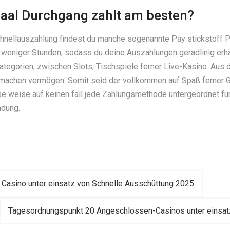
aal Durchgang zahlt am besten?
Schnellauszahlung findest du manche sogenannte Pay stickstoff 
rn weniger Stunden, sodass du deine Auszahlungen geradlinig erh
tegorien, zwischen Slots, Tischspiele ferner Live-Kasino. Aus 
machen vermögen. Somit seid der vollkommen auf Spaß ferner G
se weise auf keinen fall jede Zahlungsmethode untergeordnet fü
ndung.
Casino unter einsatz von Schnelle Ausschüttung 2025
Tagesordnungspunkt 20 Angeschlossen-Casinos unter einsat