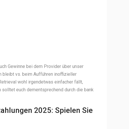
auch Gewinne bei dem Provider über unser
eibt vs. beim Aufführen inoffizieller
etrieval wohl irgendetwas einfacher fällt,
 solltet euch dementsprechend durch die bank
ahlungen 2025: Spielen Sie