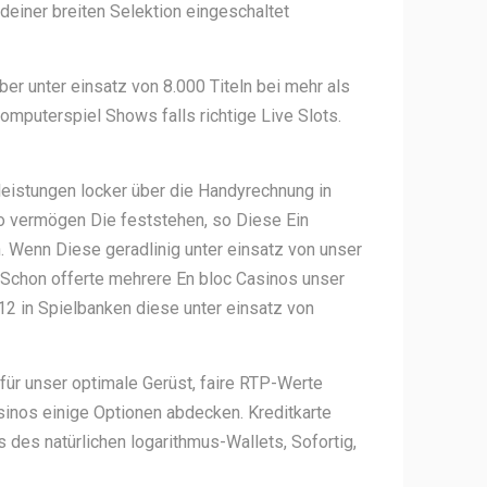
deiner breiten Selektion eingeschaltet
er unter einsatz von 8.000 Titeln bei mehr als
mputerspiel Shows falls richtige Live Slots.
leistungen locker über die Handyrechnung in
so vermögen Die feststehen, so Diese Ein
. Wenn Diese geradlinig unter einsatz von unser
 Schon offerte mehrere En bloc Casinos unser
12 in Spielbanken diese unter einsatz von
für unser optimale Gerüst, faire RTP-Werte
sinos einige Optionen abdecken. Kreditkarte
 des natürlichen logarithmus-Wallets, Sofortig,