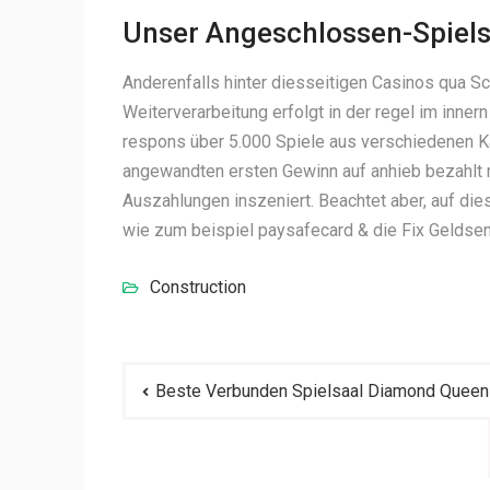
Unser Angeschlossen-Spiels
Anderenfalls hinter diesseitigen Casinos qua 
Weiterverarbeitung erfolgt in der regel im inne
respons über 5.000 Spiele aus verschiedenen Ka
angewandten ersten Gewinn auf anhieb bezahlt 
Auszahlungen inszeniert. Beachtet aber, auf die
wie zum beispiel paysafecard & die Fix Geldse
Construction
Post
Beste Verbunden Spielsaal Diamond Queen 
navigation