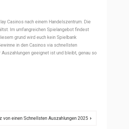
Play Casinos nach einem Handelszentrum. Die
ältst. Im umfangreichen Spielangebot findest
diesem grund wird euch kein Spielbank
ewinne in den Casinos via schnellsten
r Auszahlungen geeignet ist und bleibt, genau so
z von einen Schnellsten Auszahlungen 2025