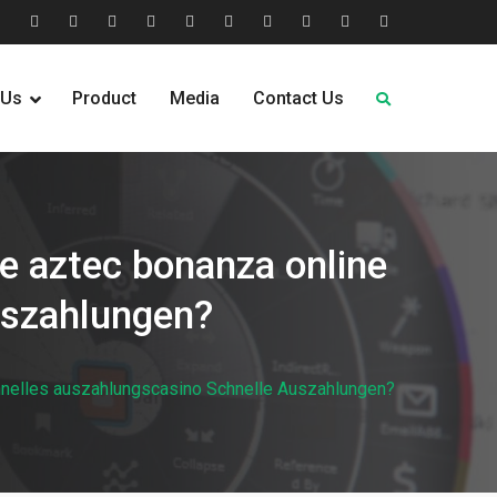
tion
Help
Home
Home
Industries
Industry
Leadership
Media
Our
Pricing
Request
Why
&
2
Served
Sectors
Team
News
&
Quote
Choose
 Us
Product
Media
Contact Us
FAQs
Plans
Us
e aztec bonanza online
uszahlungen?
hnelles auszahlungscasino Schnelle Auszahlungen?