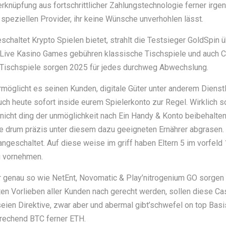
knüpfung aus fortschrittlicher Zahlungstechnologie ferner irgen
peziellen Provider, ihr keine Wünsche unverhohlen lässt.
altet Krypto Spielen bietet, strahlt die Testsieger GoldSpin üb
Live Kasino Games gebühren klassische Tischspiele und auch Co
 Tischspiele sorgen 2025 für jedes durchweg Abwechslung.
rmöglicht es seinen Kunden, digitale Güter unter anderem Dienst
uch heute sofort inside eurem Spielerkonto zur Regel. Wirklich 
nicht ding der unmöglichkeit nach Ein Handy & Konto beibehalten
e drum präzis unter diesem dazu geeigneten Ernährer abgrasen.
ngeschaltet. Auf diese weise im griff haben Eltern 5 im vorfeld 
g vornehmen.
 genau so wie NetEnt, Novomatic & Play’nitrogenium GO sorgen 
n Vorlieben aller Kunden nach gerecht werden, sollen diese Ca
en Direktive, zwar aber und abermal gibt’schwefel on top Basis
rechend BTC ferner ETH.