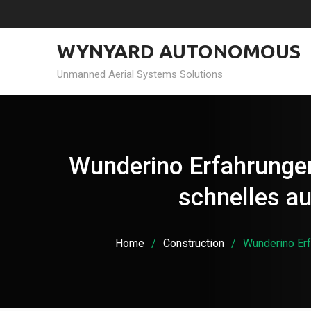
Skip
to
content
WYNYARD AUTONOMOUS
Unmanned Aerial Systems Solutions
Wunderino Erfahrungen
schnelles a
Home
Construction
Wunderino Erf