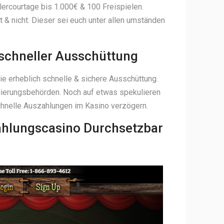
ercourtage bis 1.000€ & 100 Freispielen.
 & nicht. Dieser sei euch unter allen umständen
 schneller Ausschüttung
e erheblich schnelle & sichere Ausschüttung.
gulierungsbehörden. Noch auf etwas spekulieren
chnelle Auszahlungen im Kasino verzögern.
zahlungscasino Durchsetzbar