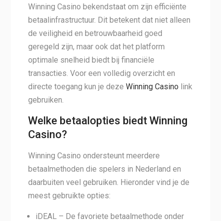
Winning Casino bekendstaat om zijn efficiënte
betaalinfrastructuur. Dit betekent dat niet alleen
de veiligheid en betrouwbaarheid goed
geregeld zijn, maar ook dat het platform
optimale snelheid biedt bij financiële
transacties. Voor een volledig overzicht en
directe toegang kun je deze
Winning Casino
link
gebruiken.
Welke betaalopties biedt Winning
Casino?
Winning Casino ondersteunt meerdere
betaalmethoden die spelers in Nederland en
daarbuiten veel gebruiken. Hieronder vind je de
meest gebruikte opties:
iDEAL – De favoriete betaalmethode onder