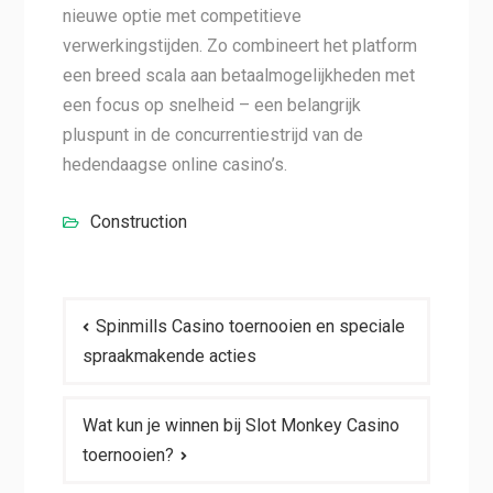
nieuwe optie met competitieve
verwerkingstijden. Zo combineert het platform
een breed scala aan betaalmogelijkheden met
een focus op snelheid – een belangrijk
pluspunt in de concurrentiestrijd van de
hedendaagse online casino’s.
Construction
Post
Spinmills Casino toernooien en speciale
navigation
spraakmakende acties
Wat kun je winnen bij Slot Monkey Casino
toernooien?