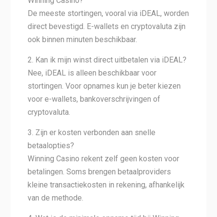
Winning Casino?
De meeste stortingen, vooral via iDEAL, worden
direct bevestigd. E-wallets en cryptovaluta zijn
ook binnen minuten beschikbaar.
2. Kan ik mijn winst direct uitbetalen via iDEAL?
Nee, iDEAL is alleen beschikbaar voor
stortingen. Voor opnames kun je beter kiezen
voor e-wallets, bankoverschrijvingen of
cryptovaluta.
3. Zijn er kosten verbonden aan snelle
betaalopties?
Winning Casino rekent zelf geen kosten voor
betalingen. Soms brengen betaalproviders
kleine transactiekosten in rekening, afhankelijk
van de methode.