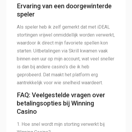
Ervaring van een doorgewinterde
speler
Als speler heb ik zelf gemerkt dat met iDEAL
stortingen vrijwel onmiddellijk worden verwerkt,
waardoor ik direct mijn favoriete spellen kon
starten. Uitbetalingen via Skrill kwamen vaak
binnen een uur op mijn account, wat veel sneller
is dan bij andere casino’s die ik heb
geprobeerd. Dat maakt het platform erg
aantrekkelijk voor wie snelheid waardeert.
FAQ: Veelgestelde vragen over
betalingsopties bij Winning
Casino
1. Hoe snel wordt mijn storting verwerkt bij