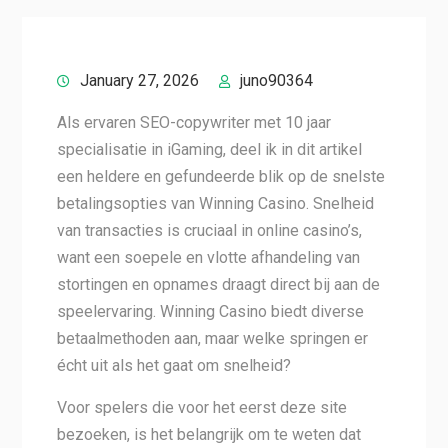
January 27, 2026
juno90364
Als ervaren SEO-copywriter met 10 jaar
specialisatie in iGaming, deel ik in dit artikel
een heldere en gefundeerde blik op de snelste
betalingsopties van Winning Casino. Snelheid
van transacties is cruciaal in online casino’s,
want een soepele en vlotte afhandeling van
stortingen en opnames draagt direct bij aan de
speelervaring. Winning Casino biedt diverse
betaalmethoden aan, maar welke springen er
écht uit als het gaat om snelheid?
Voor spelers die voor het eerst deze site
bezoeken, is het belangrijk om te weten dat