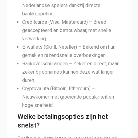
Nederlandse spelers dankzij directe
bankkoppeling.
Creditcards (Visa, Mastercard) – Breed
geaccepteerd en betrouwbaar, met snelle
verwerking.
E-wallets (Skrill, Neteller) – Bekend om hun
gemak en razendsnelle overboekingen.
Bankoverschrijvingen – Zeker en direct, maar
zeker bij opnames kunnen deze wat langer
duren.
Cryptovaluta (Bitcoin, Ethereum) –
Nieuwkomer met groeiende populariteit en
hoge snelheid.
Welke betalingsopties zijn het
snelst?