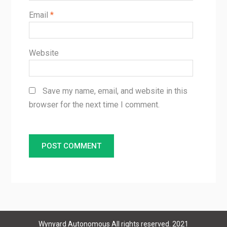
Email
*
Website
Save my name, email, and website in this
browser for the next time I comment.
Wynyard Autonomous All rights reserved. 2021