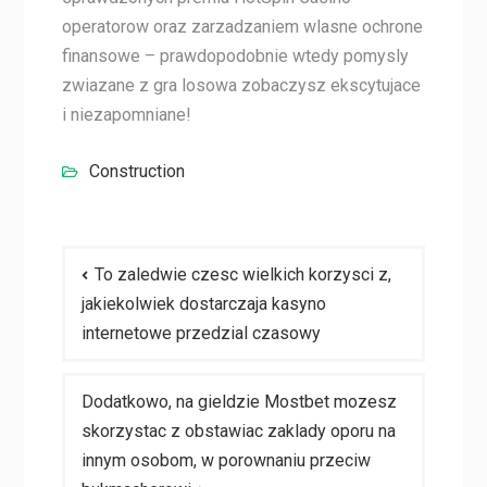
operatorow oraz zarzadzaniem wlasne ochrone
finansowe – prawdopodobnie wtedy pomysly
zwiazane z gra losowa zobaczysz ekscytujace
i niezapomniane!
Construction
Post
To zaledwie czesc wielkich korzysci z,
navigation
jakiekolwiek dostarczaja kasyno
internetowe przedzial czasowy
Dodatkowo, na gieldzie Mostbet mozesz
skorzystac z obstawiac zaklady oporu na
innym osobom, w porownaniu przeciw