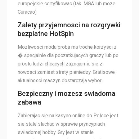
europejskie certyfikowac (tak. MGA lub moze
Curacao).
Zalety przyjemnosci na rozgrywki
bezplatne HotSpin
Mozliwosci modu proba ma troche korzysci z
� specjalnie dla poczatkujacych graczy lub po
prostu ludzi chcacych zaznajomic sie z
nowosci zamiast straty pieniedzy. Gratisowe
aktualnosci maszyn dostarczaja wybor:
Bezpieczny i mozesz swiadoma
zabawa
Zabierajac sie na kasyno online do Polsce jest
sie stale sluchac w sprawie pryncypiach
swiadomej hobby. Gry jest w stanie