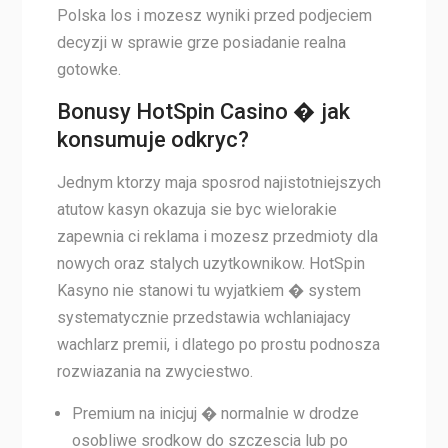
Polska los i mozesz wyniki przed podjeciem
decyzji w sprawie grze posiadanie realna
gotowke.
Bonusy HotSpin Casino � jak
konsumuje odkryc?
Jednym ktorzy maja sposrod najistotniejszych
atutow kasyn okazuja sie byc wielorakie
zapewnia ci reklama i mozesz przedmioty dla
nowych oraz stalych uzytkownikow. HotSpin
Kasyno nie stanowi tu wyjatkiem � system
systematycznie przedstawia wchlaniajacy
wachlarz premii, i dlatego po prostu podnosza
rozwiazania na zwyciestwo.
Premium na inicjuj � normalnie w drodze
osobliwe srodkow do szczescia lub po