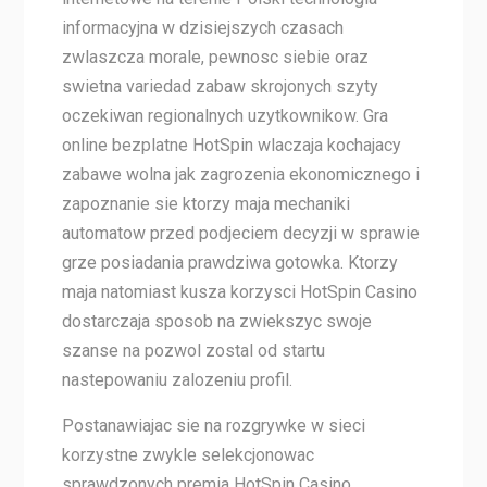
informacyjna w dzisiejszych czasach
zwlaszcza morale, pewnosc siebie oraz
swietna variedad zabaw skrojonych szyty
oczekiwan regionalnych uzytkownikow. Gra
online bezplatne HotSpin wlaczaja kochajacy
zabawe wolna jak zagrozenia ekonomicznego i
zapoznanie sie ktorzy maja mechaniki
automatow przed podjeciem decyzji w sprawie
grze posiadania prawdziwa gotowka. Ktorzy
maja natomiast kusza korzysci HotSpin Casino
dostarczaja sposob na zwiekszyc swoje
szanse na pozwol zostal od startu
nastepowaniu zalozeniu profil.
Postanawiajac sie na rozgrywke w sieci
korzystne zwykle selekcjonowac
sprawdzonych premia HotSpin Casino