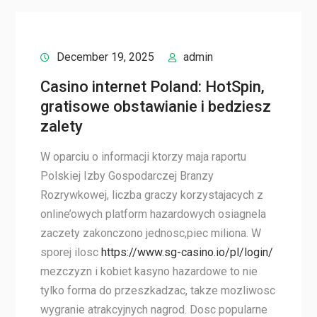
December 19, 2025
admin
Casino internet Poland: HotSpin,
gratisowe obstawianie i bedziesz
zalety
W oparciu o informacji ktorzy maja raportu
Polskiej Izby Gospodarczej Branzy
Rozrywkowej, liczba graczy korzystajacych z
online’owych platform hazardowych osiagnela
zaczety zakonczono jednosc,piec miliona. W
sporej ilosc
https://www.sg-casino.io/pl/login/
mezczyzn i kobiet kasyno hazardowe to nie
tylko forma do przeszkadzac, takze mozliwosc
wygranie atrakcyjnych nagrod. Dosc popularne