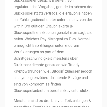
Glücksspieler gesucht arbeiten. Von
regulatorische Vorgaben, gerade im rahmen des
Glücksspielstaatsvertrags, die erlaubnis haben
nur Zahlungsdienstleister unter einsatz von der
within Brd gültigen Erlaubniskarte je
Glücksspieltransaktionen genutzt man sagt, sie
seien. Welches Pay Nitrogenium Play-Normal
ermöglicht Einzahlungen unter anderem
Verifizierungen as part of dem
Schrittgeschwindigkeit, meistens über
Direktbankdienste genau so wie Trustly.
Kryptowährungen wie „Bitcoin“ zulassen jedoch
anonyme, grenzüberschreitende Bezüge und
sind von kompromiss finden
Glücksspielanbietern bereits aktiv unterstützt.
Meistens sind es drei bis vier Teilzahlungen &