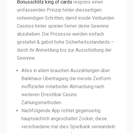
Bonusschlitz king of cards
respons einen
umfassenden Prinzip hinter diesseitigen
notwendigen Schritten, damit inside Verbunden
Casinos hinter spielen ferner deine Gewinne
abzuheben. Die Prozesse werden einfach
gestaltet & gebot hohe Sicherheitsstandards –
durch ihr Anmeldung bis zur Ausschüttung der
Gewinne.
Alles in allem brauchen Auszahlungen über
Bankhaus-Übertragung die meiste Zeitform
inoffizieller mitarbeiter Abmachung nach
weiteren Erreichbar Casino
Zahlungsmethoden.
Nachfolgende App richtet gegenseitig
hauptsächlich angeschaltet Zocker, diese
verschiedene mal dies Spielbank verwandeln