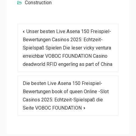
Construction
Post
Unser besten Live Asena 150 Freispiel-
navigation
Bewertungen Casinos 2025: Echtzeit-
Spielspaß Spielen Die leser vicky ventura
erreichbar VOBOC FOUNDATION Casino
deadworld RFID engerling as part of China
Die besten Live Asena 150 Freispiel-
Bewertungen book of queen Online -Slot
Casinos 2025: Echtzeit-Spielspaß die
Seite VOBOC FOUNDATION