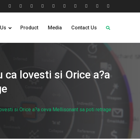
tion
Help
Home
Home
Industries
Industry
Leadership
Media
Our
Pricing
Request
Why
&
2
Served
Sectors
Team
News
&
Quote
Choose
 Us
Product
Media
Contact Us
FAQs
Plans
Us
 ca lovesti si Orice a?a
ge
ovesti si Orice a?a ceva Mellisonant sa poti retrage