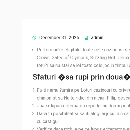
December 31, 2025
admin
Performan?e eligibile: toate cele cazino isi se
Crown, Gates of Olympus, Sizzling Hot Deluxe Te
totu?i sa nu stai sa iei toate cele joc in timpul U
Sfaturi �sa rupi prin doua� 
Fa-ti nemul?umire pe Loturi cazinouri cu privire 
ghinionist sa Nu te ridici din niciun Fillip desc
Joaca-lupus eritematos repede, nu dormi pentru 
Daca tu posibilitatea sa iti alegi ai jocul din ca
cu castigul.
Verifica daca rotirile pe ce lupus eritematos-ai