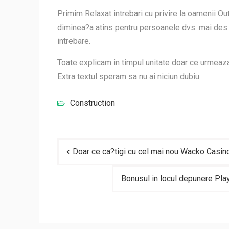
Primim Relaxat intrebari cu privire la oamenii Ou
diminea?a atins pentru persoanele dvs. mai des i
intrebare.
Toate explicam in timpul unitate doar ce urmeaza t
Extra textul speram sa nu ai niciun dubiu.
Construction
Post
Doar ce ca?tigi cu cel mai nou Wacko Casino
navigation
Bonusul in locul depunere Pla