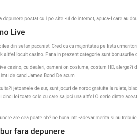
a depunere postat cu I pe site -ul de internet, apuca-l care au dou
ino Live
ilea din sefan pacanist. Cred ca ca majoritatea pe lista urmaritori
ack altfel locuit casino. Pana in prezent categorie sunt bonusurile
 live casino, cu dealeri, oameni on costume, costum HD, alerga?i 
te simti de cand James Bond De acum.
lta?i jetoanele de aur, sunt jocuri de noroc gratuite la ruleta, bl
inci lei toate cele cu care sa joci una altfel O serie dintre aces
nere are cea poate ob?ine buna intr -adevar merita si nu trebuie r
ur fara depunere