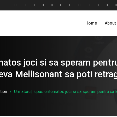
#2806
About
Award
Blog
Blog
Careers
Case
Case
Cohesive
Contact
Evolu
(no
Us
&
Carousel
Standard
Studies
Studies
Relationship
Us
Home
About
title)
Recognition
Classic
Grid
Model
atos joci si sa speram pentru
eva Mellisonant sa poti retra
tion
Urmatorul, lupus eritematos joci si sa speram pentru ca l