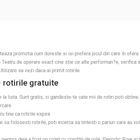
teaza promotia cum doreste si isi prefera jocul din care iti ofera
atru de operare exact cine stie ce alte performan?e, verifica in ca
tilizare sa vezi daca ai primit rotirile.
rotirile gratuite
la lista. Sunt gratis, si gandeste-te cate mii de rotiri poti obtine 
arcare.
tine ca rotirile expira.
re sa folosesti rotirile, poti incerca sa tintesti o pariuri care au v
 permis deja a fost on colet cu conditii de rulaj. Periodic Rise si p