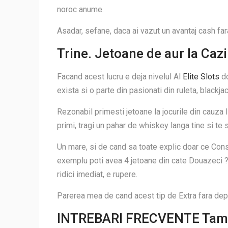
noroc anume.
Asadar, sefane, daca ai vazut un avantaj cash far
Trine. Jetoane de aur la Caz
Facand acest lucru e deja nivelul Al
Elite Slots
do
exista si o parte din pasionati din ruleta, blackj
Rezonabil primesti jetoane la jocurile din cauza
primi, tragi un pahar de whiskey langa tine si 
Un mare, si de cand sa toate explic doar ce Consu
exemplu poti avea 4 jetoane din cate Douazeci ?i c
ridici imediat, e rupere.
Parerea mea de cand acest tip de Extra fara depu
INTREBARI FRECVENTE Tamb