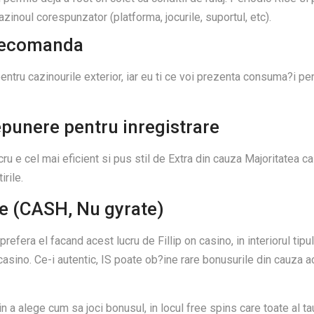
zinoul corespunzator (platforma, jocurile, suportul, etc).
elecomanda
ntru cazinourile exterior, iar eu ti ce voi prezenta consuma?i pen
depunere pentru inregistrare
ru e cel mai eficient si pus stil de Extra din cauza Majoritatea c
irile.
re (CASH, Nu gyrate)
refera el facand acest lucru de Fillip on casino, in interiorul tip
 casino. Ce-i autentic, IS poate ob?ine rare bonusurile din cauza a
n a alege cum sa joci bonusul, in locul free spins care toate al tau