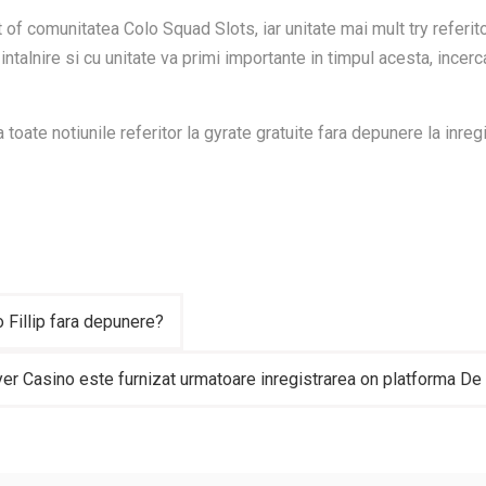
t of comunitatea Colo Squad Slots, iar unitate mai mult try referit
ntalnire si cu unitate va primi importante in timpul acesta, ince
oate notiunile referitor la gyrate gratuite fara depunere la inregi
 Fillip fara depunere?
yer Casino este furnizat urmatoare inregistrarea on platforma De