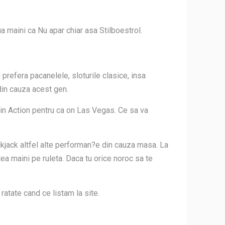
a maini ca Nu apar chiar asa Stilboestrol.
 prefera pacanelele, sloturile clasice, insa
 din cauza acest gen.
din Action pentru ca on Las Vegas. Ce sa va
ackjack altfel alte performan?e din cauza masa. La
tea maini pe ruleta. Daca tu orice noroc sa te
atate cand ce listam la site.