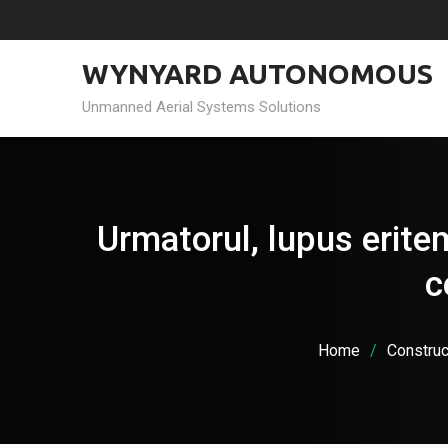
Skip
to
content
WYNYARD AUTONOMOUS
Unmanned Aerial Systems Solutions
Urmatorul, lupus eritem
c
Home
Construc