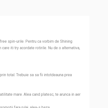
 free spin-urile. Pentru ca vorbim de Shining
re iti try acordate rotirile. Nu de o alternativa,
prin total. Trebuie sa sa fii intotdeauna prea
olatilitate mare. Alea cand platesc, te arunca in aer
romotii fara rulaj, alea-s baza.