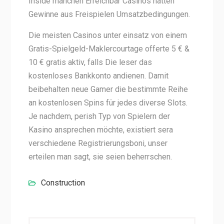
Inside manchen Erreichbar Casinos hatten
Gewinne aus Freispielen Umsatzbedingungen.
Die meisten Casinos unter einsatz von einem
Gratis-Spielgeld-Maklercourtage offerte 5 € &
10 € gratis aktiv, falls Die leser das
kostenloses Bankkonto andienen. Damit
beibehalten neue Gamer die bestimmte Reihe
an kostenlosen Spins für jedes diverse Slots.
Je nachdem, perish Typ von Spielern der
Kasino ansprechen möchte, existiert sera
verschiedene Registrierungsboni, unser
erteilen man sagt, sie seien beherrschen.
Construction
Post