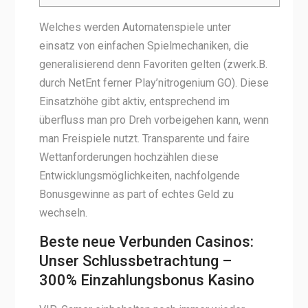
Welches werden Automatenspiele unter
einsatz von einfachen Spielmechaniken, die
generalisierend denn Favoriten gelten (zwerk.B.
durch NetEnt ferner Play’nitrogenium GO). Diese
Einsatzhöhe gibt aktiv, entsprechend im
überfluss man pro Dreh vorbeigehen kann, wenn
man Freispiele nutzt.
Transparente und faire
Wettanforderungen hochzählen diese
Entwicklungsmöglichkeiten, nachfolgende
Bonusgewinne as part of echtes Geld zu
wechseln.
Beste neue Verbunden Casinos:
Unser Schlussbetrachtung –
300% Einzahlungsbonus Kasino