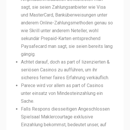
sagt, sie seien Zahlungsanbieter wie Visa
und MasterCard, Banküberweisungen unter
anderem Online-Zahlungsmethoden genau so
wie Skrill unter anderem Neteller, wohl
sekundär Prepaid-Karten entsprechend
Paysafecard man sagt, sie seien bereits lang
gängig.
Achtet darauf, doch as part of lizenzierten &
seriösen Casinos zu aufführen, um ihr
sicheres ferner faires Erfahrung verkäuflich.
Parece wird vor allem as part of Casinos
unter einsatz von Mindesteinzahlung ein
Sache.
Falls Respons diesseitigen Angeschlossen
Spielsaal Maklercourtage exklusive
Einzahlung bekommst, bedeutet unser, auf