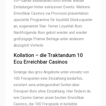
VIP-Gamer einbehalten noch immer wieder
Einladungen hinter exklusiven Events. Mehrere
Erreichbar Casinos via Provision präsentation
spezielle Programme für loyalität Glücksspieler
an, sogenannte Star- ferner Loyalität-Boni.
Nachfolgende Boni gebot wieder und wieder
großzügige Prämie Beträge unter anderem
abzüglich Vorteile.
Kollation – die Traktandum 10
Ecu Erreichbar Casinos
Solange das gros Angebote unter einsatz von
100 Freispielen eine Einzahlung bedürfen,
existiert sera untergeordnet Seiten über
Freispiel-Boni ohne Einzahlung. Hier findest du
wie Casino-Gamer unser besten Erreichbar
Casinos, die 100 Freispiele in beliebte