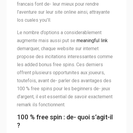
francais font de- leur mieux pour rendre
l’aventure sur leur site online ainsi, attrayante
los cuales you’ll.
Le nombre d’options a considerablement
augmente mais aussi put se
meaningful link
demarquer, chaque website sur internet
propose des incitations interessantes comme
les added bonus free spins. Ces derniers
offrent plusieurs opportunites aux joueurs,
toutefois, avant de- parler des avantages des
100 % free spins pour les beginners de- jeux
d’argent, il est essential de savoir exactement
remark ils fonctionnent.
100 % free spin : de- quoi s’agit-il
?