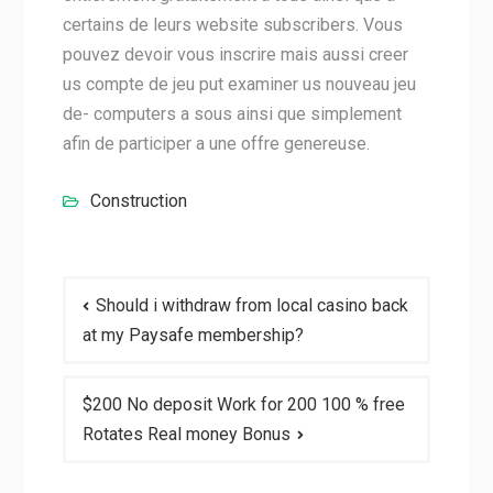
certains de leurs website subscribers. Vous
pouvez devoir vous inscrire mais aussi creer
us compte de jeu put examiner us nouveau jeu
de- computers a sous ainsi que simplement
afin de participer a une offre genereuse.
Construction
Post
Should i withdraw from local casino back
navigation
at my Paysafe membership?
$200 No deposit Work for 200 100 % free
Rotates Real money Bonus