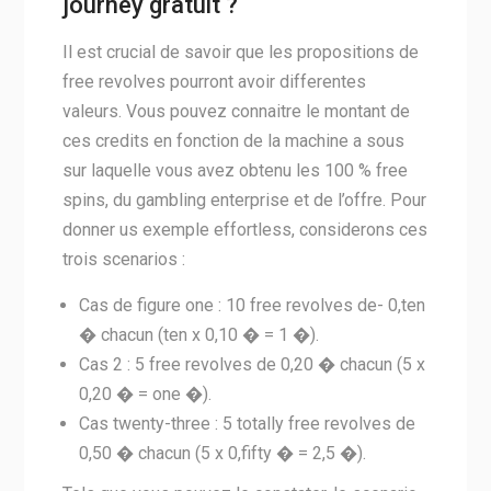
journey gratuit ?
Il est crucial de savoir que les propositions de
free revolves pourront avoir differentes
valeurs. Vous pouvez connaitre le montant de
ces credits en fonction de la machine a sous
sur laquelle vous avez obtenu les 100 % free
spins, du gambling enterprise et de l’offre. Pour
donner us exemple effortless, considerons ces
trois scenarios :
Cas de figure one : 10 free revolves de- 0,ten
� chacun (ten x 0,10 � = 1 �).
Cas 2 : 5 free revolves de 0,20 � chacun (5 x
0,20 � = one �).
Cas twenty-three : 5 totally free revolves de
0,50 � chacun (5 x 0,fifty � = 2,5 �).