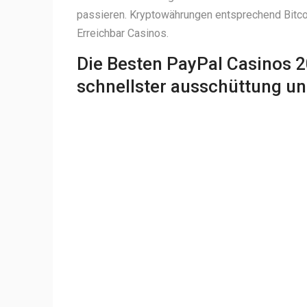
passieren. Kryptowährungen entsprechend Bitco
Erreichbar Casinos.
Die Besten PayPal Casinos 
schnellster ausschüttung un