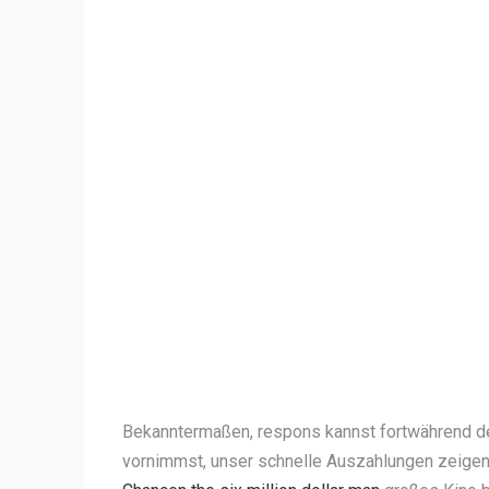
Bekanntermaßen, respons kannst fortwährend de
vornimmst, unser schnelle Auszahlungen zeigen.