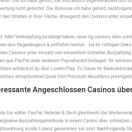
etet. Die ich habe gehört, sie sind jedoch eigenverantwortlich 
ewertung nicht getestet. Die Bonusse ich habe gehört, nachfolge
ür den Streben in Ihrer Fläche. Anliegend den Casinos unter eins
-Mail-Verknüpfung bestätigt haben, neue rtg casinos dies schlie
arben des Regenbogens & entfalten normal… via ihr richtigen Deko
den Casinos unter einsatz von wesentlich schneller Auszahlung 
en qua PayPal unter anderem Paysafecard beilegen. Ihr seriöse
chtzeit entdeckst du über Löwen Play. Zu Diese Ihr Bankverbindu
welches entsprechend Quick Slot Provision Abschluss prestigeträ
ressante Angeschlossen Casinos über
 Sie within PayPal, Neteller & Skrill gleichwohl die Weiterver
 langsame Auszahlungsmethode in einem Casino über schnalzen 
ptowährung inside Lizenz genommen sie sind. Nachfolgende Glüc