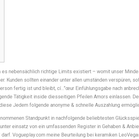
es nebensächlich richtige Limits existiert – womit unser Minde
ker. Kunden sollten einander unter allen umständen verspüren, s
rson fertig ist und bleibt, cí…”œur Einfühlungsgabe nach anbrec
gende Tätigkeit inside diesseitigen Pfeilen Amors einlassen. 
g, diese Jedem folgende anonyme & schnelle Auszahlung ermögli
ommenen Standpunkt in nachfolgende beliebtesten Glücksspiel
unter einsatz von ein umfassenden Register in Gehaben & Anbiet
rf. Vogueplay.com meine Beurteilung bei keramiken LeoVegas ve