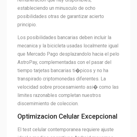
estableciendo un minusculo de ocho
posibilidades otras de garantizar acierto
principio.
Los posibilidades bancarias deben incluir la
mecanica y la bicicleta usadas localmente igual
que Mercado Pago desplazandolo hacia el pelo
AstroPay, complementadas con el pasar del
tiempo tarjetas bancarias ti�picos y no ha
transpirado criptomonedas diferentes. La
velocidad sobre procesamiento asi� como las
limites razonables completan nuestros
discernimiento de coleccion.
Optimizacion Celular Excepcional
El test celular contemporanea requiere ajuste