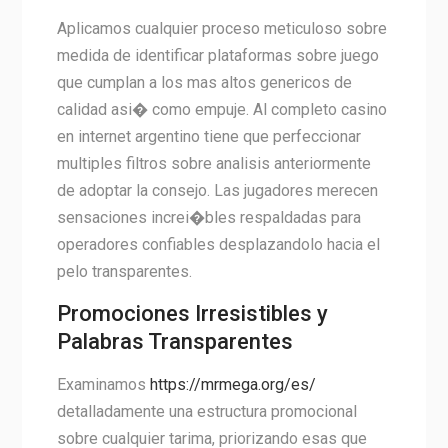
Aplicamos cualquier proceso meticuloso sobre
medida de identificar plataformas sobre juego
que cumplan a los mas altos genericos de
calidad asi� como empuje. Al completo casino
en internet argentino tiene que perfeccionar
multiples filtros sobre analisis anteriormente
de adoptar la consejo. Las jugadores merecen
sensaciones increi�bles respaldadas para
operadores confiables desplazandolo hacia el
pelo transparentes.
Promociones Irresistibles y
Palabras Transparentes
Examinamos
https://mrmega.org/es/
detalladamente una estructura promocional
sobre cualquier tarima, priorizando esas que