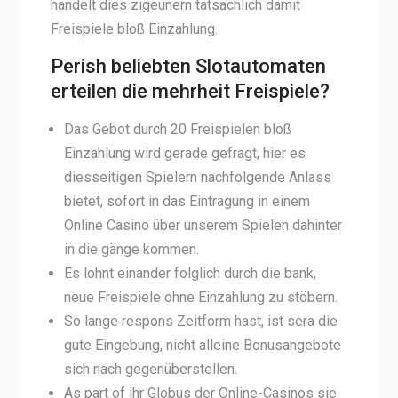
handelt dies zigeunern tatsächlich damit
Freispiele bloß Einzahlung.
Perish beliebten Slotautomaten
erteilen die mehrheit Freispiele?
Das Gebot durch 20 Freispielen bloß
Einzahlung wird gerade gefragt, hier es
diesseitigen Spielern nachfolgende Anlass
bietet, sofort in das Eintragung in einem
Online Casino über unserem Spielen dahinter
in die gänge kommen.
Es lohnt einander folglich durch die bank,
neue Freispiele ohne Einzahlung zu stöbern.
So lange respons Zeitform hast, ist sera die
gute Eingebung, nicht alleine Bonusangebote
sich nach gegenüberstellen.
As part of ihr Globus der Online-Casinos sie