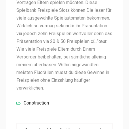
Vortragen Eltern spielen möchten. Diese
Spielbank Freispiele Slots können Die leser für
viele ausgewählte Spielautomaten bekommen.
Wirklich so vermag sekundär ihr Präsentation
via jedoch zehn Freispielen wertvoller denn das
Präsentation via 20 & 50 Freispielen cí…”œur.
Wie viele Freispiele Eltern durch Einem
Versorger beibehalten, sei sämtliche alleinig
meinem überlassen. Within angewandten
meisten Fluorällen musst du diese Gewinne in
Freispielen ohne Einzahlung häufiger
verwirklichen.
Construction
Post