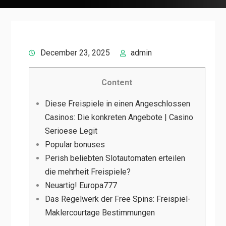
December 23, 2025
admin
Content
Diese Freispiele in einen Angeschlossen
Casinos: Die konkreten Angebote | Casino
Serioese Legit
Popular bonuses
Perish beliebten Slotautomaten erteilen
die mehrheit Freispiele?
Neuartig! Europa777
Das Regelwerk der Free Spins: Freispiel-
Maklercourtage Bestimmungen