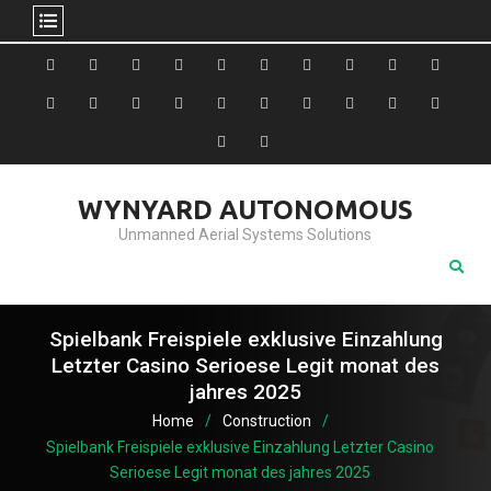
Skip
to
#2806
About
Award
Blog
Blog
Careers
Case
Case
Cohesive
Contac
content
(no
Us
&
Carousel
Standard
Studies
Studies
Relationship
Us
Evolution
Help
Home
Home
Industries
Industry
Leadership
Media
Our
Pricing
title)
Recognition
Classic
Grid
Model
&
2
Served
Sectors
Team
News
&
Request
Why
FAQs
Plans
Quote
Choose
WYNYARD AUTONOMOUS
Us
Unmanned Aerial Systems Solutions
Spielbank Freispiele exklusive Einzahlung
Letzter Casino Serioese Legit monat des
jahres 2025
Home
Construction
Spielbank Freispiele exklusive Einzahlung Letzter Casino
Serioese Legit monat des jahres 2025