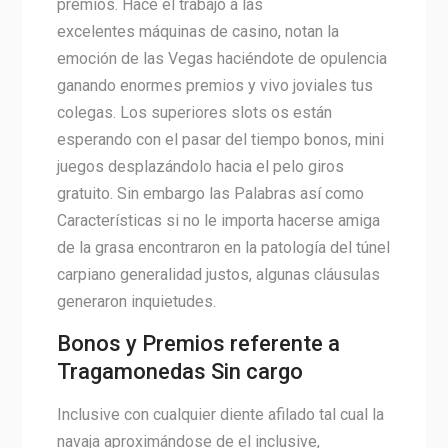
premios. Hace el trabajo a las
excelentes máquinas de casino, notan la
emoción de las Vegas haciéndote de opulencia
ganando enormes premios y vivo joviales tus
colegas. Los superiores slots os están
esperando con el pasar del tiempo bonos, mini
juegos desplazándolo hacia el pelo giros
gratuito. Sin embargo las Palabras así­ como
Características si no le importa hacerse amiga
de la grasa encontraron en la patologí­a del túnel
carpiano generalidad justos, algunas cláusulas
generaron inquietudes.
Bonos y Premios referente a
Tragamonedas Sin cargo
Inclusive con cualquier diente afilado tal cual la
navaja aproximándose de el inclusive,