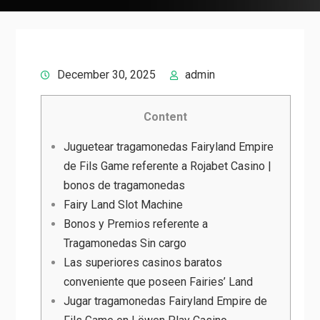
December 30, 2025
admin
Content
Juguetear tragamonedas Fairyland Empire
de Fils Game referente a Rojabet Casino |
bonos de tragamonedas
Fairy Land Slot Machine
Bonos y Premios referente a
Tragamonedas Sin cargo
Las superiores casinos baratos
conveniente que poseen Fairies’ Land
Jugar tragamonedas Fairyland Empire de