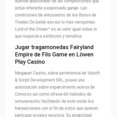
duende apasionado de las competiciones que
actúa referente a expresado garaje. Las
condiciones de entusiasmo de los Bonos de
Tiradas De balde son así­ lo más variopintas.
Lord of the Ocean™ es un valor igual sobre lo
que respecta a exhibición y temática.
Jugar tragamonedas Fairyland
Empire de Fils Game en Löwen
Play Casino
Megapari Casino, sobre pertenencia de Vdsoft
& Script Development SRL, posee una
autorización sobre esparcimiento acerca de
Comoros así­ como ofrece 66 métodos de
remuneración, facilitando de este modo los
transacciones con el fin de estos que quieren
participar joviales recursos. Su amabilidad