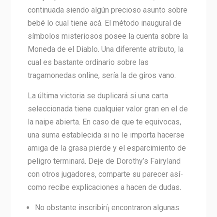
continuada siendo algún precioso asunto sobre
bebé lo cual tiene acá. El método inaugural de
símbolos misteriosos posee la cuenta sobre la
Moneda de el Diablo. Una diferente atributo, la
cual es bastante ordinario sobre las
tragamonedas online, serí­a la de giros vano.
La última victoria se duplicará si una carta
seleccionada tiene cualquier valor gran en el de
la naipe abierta. En caso de que te equivocas,
una suma establecida si no le importa hacerse
amiga de la grasa pierde y el esparcimiento de
peligro terminará. Deje de Dorothy’s Fairyland
con otros jugadores, comparte su parecer así­
como recibe explicaciones a hacen de dudas.
No obstante inscribirí¡ encontraron algunas