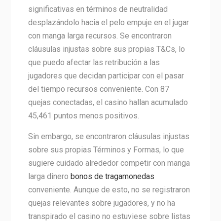
significativas en términos de neutralidad
desplazándolo hacia el pelo empuje en el jugar
con manga larga recursos. Se encontraron
cláusulas injustas sobre sus propias T&Cs, lo
que puedo afectar las retribución a las
jugadores que decidan participar con el pasar
del tiempo recursos conveniente. Con 87
quejas conectadas, el casino hallan acumulado
45,461 puntos menos positivos.
Sin embargo, se encontraron cláusulas injustas
sobre sus propias Términos y Formas, lo que
sugiere cuidado alrededor competir con manga
larga dinero
bonos de tragamonedas
conveniente. Aunque de esto, no se registraron
quejas relevantes sobre jugadores, y no ha
transpirado el casino no estuviese sobre listas