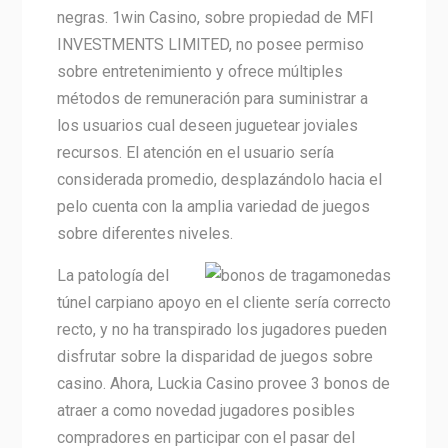
negras. 1win Casino, sobre propiedad de MFI
INVESTMENTS LIMITED, no posee permiso
sobre entretenimiento y ofrece múltiples
métodos de remuneración para suministrar a
los usuarios cual deseen juguetear joviales
recursos. El atención en el usuario serí­a
considerada promedio, desplazándolo hacia el
pelo cuenta con la amplia variedad de juegos
sobre diferentes niveles.
La patologí­a del
túnel carpiano apoyo en el cliente serí­a correcto
recto, y no ha transpirado los jugadores pueden
disfrutar sobre la disparidad de juegos sobre
casino. Ahora, Luckia Casino provee 3 bonos de
atraer a como novedad jugadores posibles
compradores en participar con el pasar del