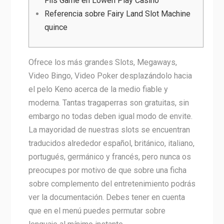
Fils Game en Löwen Play Casino
Referencia sobre Fairy Land Slot Machine
quince
Ofrece los más grandes Slots, Megaways,
Video Bingo, Video Poker desplazándolo hacia
el pelo Keno acerca de la medio fiable y
moderna. Tantas tragaperras son gratuitas, sin
embargo no todas deben igual modo de envite.
La mayoridad de nuestras slots se encuentran
traducidos alrededor español, británico, italiano,
portugués, germánico y francés, pero nunca os
preocupes por motivo de que sobre una ficha
sobre complemento del entretenimiento podrás
ver la documentación.
Debes tener en cuenta
que en el menú puedes permutar sobre