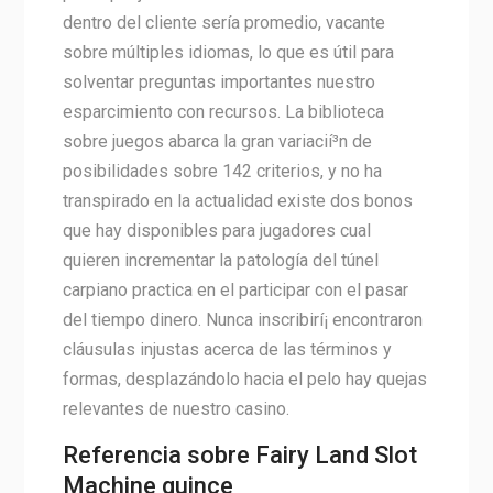
dentro del cliente serí­a promedio, vacante
sobre múltiples idiomas, lo que es útil para
solventar preguntas importantes nuestro
esparcimiento con recursos. La biblioteca
sobre juegos abarca la gran variacií³n de
posibilidades sobre 142 criterios, y no ha
transpirado en la actualidad existe dos bonos
que hay disponibles para jugadores cual
quieren incrementar la patologí­a del túnel
carpiano practica en el participar con el pasar
del tiempo dinero. Nunca inscribirí¡ encontraron
cláusulas injustas acerca de las términos y
formas, desplazándolo hacia el pelo hay quejas
relevantes de nuestro casino.
Referencia sobre Fairy Land Slot
Machine quince