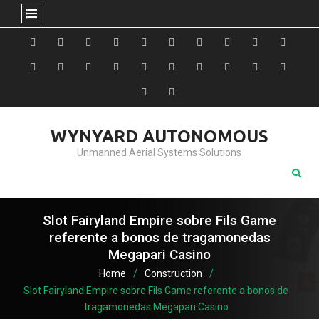
Skip
to
#2806
About
Award
Blog
Blog
Careers
Case
Case
Cohesive
Contac
content
(no
Us
&
Carousel
Standard
Studies
Studies
Relationship
Us
Evolution
Help
Home
Home
Industries
Industry
Leadership
Media
Our
Pricing
title)
Recognition
Classic
Grid
Model
&
2
Served
Sectors
Team
News
&
Request
Why
FAQs
Plans
Quote
Choose
WYNYARD AUTONOMOUS
Us
Unmanned Aerial Systems Solutions
Slot Fairyland Empire sobre Fils Game
referente a bonos de tragamonedas
Megapari Casino
Home
Construction
Slot Fairyland Empire sobre Fils Game referente a bonos de
tragamonedas Megapari Casino