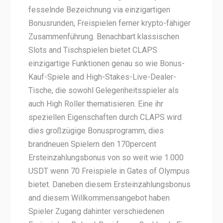
fesselnde Bezeichnung via einzigartigen
Bonusrunden, Freispielen ferner krypto-fähiger
Zusammenführung. Benachbart klassischen
Slots and Tischspielen bietet CLAPS
einzigartige Funktionen genau so wie Bonus-
Kauf-Spiele and High-Stakes-Live-Dealer-
Tische, die sowohl Gelegenheitsspieler als
auch High Roller thematisieren.
Eine ihr
speziellen Eigenschaften durch CLAPS wird
dies großzügige Bonusprogramm, dies
brandneuen Spielern den 170percent
Ersteinzahlungsbonus von so weit wie 1.000
USDT wenn 70 Freispiele in Gates of Olympus
bietet. Daneben diesem Ersteinzahlungsbonus
and diesem Willkommensangebot haben
Spieler Zugang dahinter verschiedenen