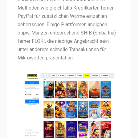
Methoden wie gleichfalls Kreditkarten ferner
PayPal für zusätzlichen Wärme einzahlen
beherrschen. Einige Plattformen aneignen
bspw. Münzen entsprechend SHIB (Shiba Inu)
ferner FLOKI, die niedrige Angebracht sein
unter anderem schnelle Transaktionen für
Mikrowetten präsentation.