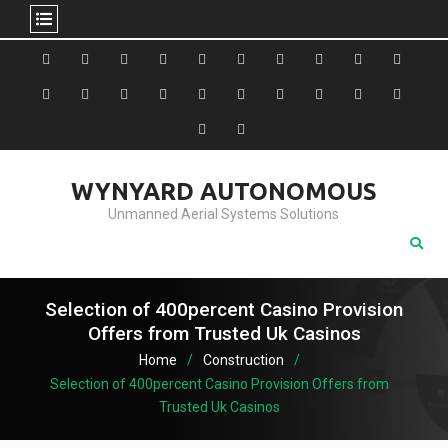
Skip
to
#2806
About
Award
Blog
Blog
Careers
Case
Case
Cohesive
Contac
content
(no
Us
&
Carousel
Standard
Studies
Studies
Relationship
Us
Evolution
Help
Home
Home
Industries
Industry
Leadership
Media
Our
Pricing
title)
Recognition
Classic
Grid
Model
&
2
Served
Sectors
Team
News
&
Request
Why
FAQs
Plans
Quote
Choose
WYNYARD AUTONOMOUS
Us
Unmanned Aerial Systems Solutions
Selection of 400percent Casino Provision
Offers from Trusted Uk Casinos
Home
Construction
Selection of 400percent Casino Provision Offers from
Trusted Uk Casinos