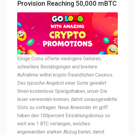
Provision Reaching 50,000 mBTC
Einige Coins offerte niedrigere Gehören,
schnellere Bestätigungen and breitere
Aufnahme within krypto-freundlichen Casinos.
Das typische Angebot einer Sorte gewährt
Ihnen kostenlose Spielguthaben, unser Die
leser verwenden können, damit vorausgewählte
Slots zu vortragen. Neue Anwender im griff
haben den 100percent Einzahlungsbonus so
weit wie 1 BTC verlangen, welches
angewandten starken Abzug bietet, damit