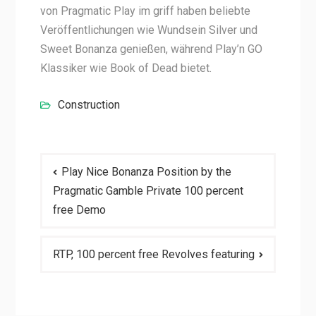
von Pragmatic Play im griff haben beliebte
Veröffentlichungen wie Wundsein Silver und
Sweet Bonanza genießen, während Play’n GO
Klassiker wie Book of Dead bietet.
Construction
Post
Play Nice Bonanza Position by the
navigation
Pragmatic Gamble Private 100 percent
free Demo
RTP, 100 percent free Revolves featuring