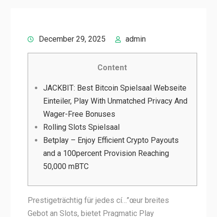
December 29, 2025
admin
Content
JACKBIT: Best Bitcoin Spielsaal Webseite
Einteiler, Play With Unmatched Privacy And
Wager-Free Bonuses
Rolling Slots Spielsaal
Betplay – Enjoy Efficient Crypto Payouts
and a 100percent Provision Reaching
50,000 mBTC
Prestigeträchtig für jedes cí…”œur breites
Gebot an Slots, bietet Pragmatic Play