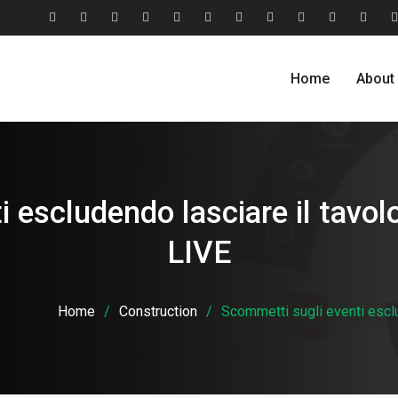
#2806
About
Award
Blog
Blog
Careers
Case
Case
Cohesive
Contact
Evolu
(no
Us
&
Carousel
Standard
Studies
Studies
Relationship
Us
Home
About
title)
Recognition
Classic
Grid
Model
 escludendo lasciare il tavolo 
LIVE
Home
Construction
Scommetti sugli eventi esclud