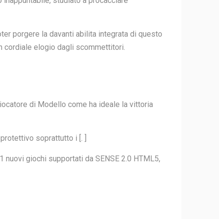
o inappuntabile, studiato a procacciare
ter porgere la davanti abilita integrata di questo
un cordiale elogio dagli scommettitori.
iocatore di Modello come ha ideale la vittoria
tettivo soprattutto i [. ]
r 11 nuovi giochi supportati da SENSE 2.0 HTML5,