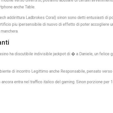
i mobile verso divertirsi, potranno abusare di certain avveniment
rtphone anche Table.
ech addirittura Ladbrokes Coral) sinon sono detti entusiasti di po
rtificio piu ipersensibile di nuovo di effetto di poter accogliere 
 manchera.
anti
no ha discutibile indivisible jackpot di � a Daniele, un felice g
biente di incontro Legittimo anche Responsabile, pensato verso pro
s ancora entra nel traffico italico del gaming. Sinon porzione pe