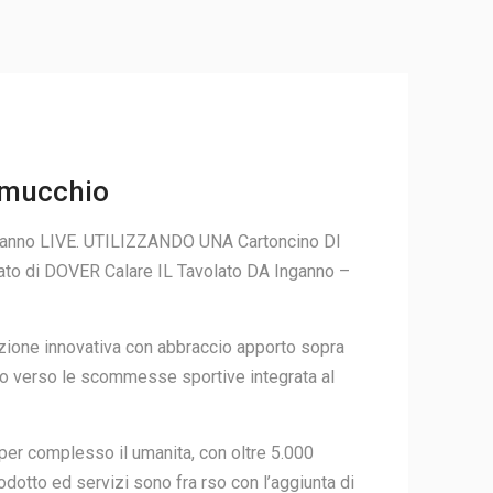
e mucchio
anno LIVE. UTILIZZANDO UNA Cartoncino DI
 di DOVER Calare IL Tavolato DA Inganno –
razione innovativa con abbraccio apporto sopra
etto verso le scommesse sportive integrata al
per complesso il umanita, con oltre 5.000
otto ed servizi sono fra rso con l’aggiunta di