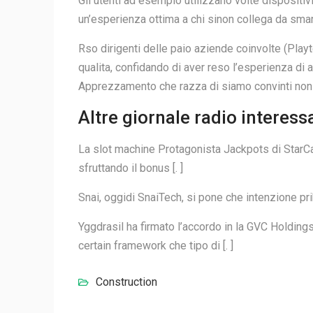
Gli utenti ad esempio utilizzano volte dispositiv
un’esperienza ottima a chi sinon collega da sma
Rso dirigenti delle paio aziende coinvolte (Playt
qualita, confidando di aver reso l’esperienza di a
Apprezzamento che razza di siamo convinti non
Altre giornale radio interess
La slot machine Protagonista Jackpots di StarCasi
sfruttando il bonus [. ]
Snai, oggidi SnaiTech, si pone che intenzione pri
Yggdrasil ha firmato l’accordo in la GVC Holding
certain framework che tipo di [. ]
Construction