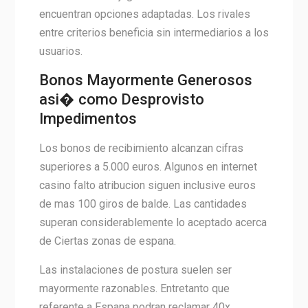
encuentran opciones adaptadas. Los rivales
entre criterios beneficia sin intermediarios a los
usuarios.
Bonos Mayormente Generosos
asi� como Desprovisto
Impedimentos
Los bonos de recibimiento alcanzan cifras
superiores a 5.000 euros. Algunos en internet
casino falto atribucion siguen inclusive euros
de mas 100 giros de balde. Las cantidades
superan considerablemente lo aceptado acerca
de Ciertas zonas de espana.
Las instalaciones de postura suelen ser
mayormente razonables. Entretanto que
referente a Espana podran reclamar 40x,