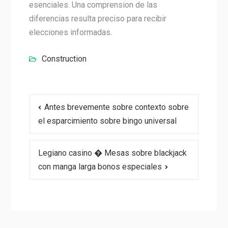
esenciales. Una comprension de las
diferencias resulta preciso para recibir
elecciones informadas.
Construction
Post
Antes brevemente sobre contexto sobre
navigation
el esparcimiento sobre bingo universal
Legiano casino � Mesas sobre blackjack
con manga larga bonos especiales