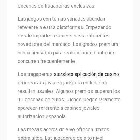
decenas de tragaperras exclusivas.
Las juegos con temas variadas abundan
referente a estas plataformas. Empezando
desde importes clasicos hasta diferentes
novedades del mercado. Los grados premium
nunca limitados para restricciones boutiques
concurren frecuentemente.
Los tragaperras
starslots aplicación de casino
progresivas joviales jackpots millonarios
resultan usuales. Algunos premios superan los
11 decenas de euros. Dichos juegos raramente
aparecen referente a casinos joviales
autorizacion espanola.
Las mesas acerca de vivo ofrecen limites
sobra altos. Las jugadores de alto nivel