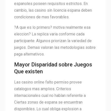
espanoles poseen requisitos estrictos. En
cambio, las casino sin licencia espana deben
condiciones de mas favorables.
?A que es lo primero? motiva realmente esa
eleccion? La replica varia conforme cada
participante. Algunos priorizan la variedad de
juegos. Demas valoran las metodologias sobre
paga alternativos.
Mayor Disparidad sobre Juegos
Que existen
Las casino online falto permiso provee
catalogos mas amplios. Criterios
internacionales cual no hablan referente a
Ciertas zonas de espana se encuentran
disponibles. Lo cual obliga explosion a