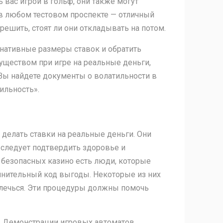
 вас игрой в гольф, они также могут
 в любом тестовом проспекте — отличный
ешить, стоят ли они откладывать на потом.
нативные размеры ставок и обратить
уществом при игре на реальные деньги,
 Вы найдете документы о волатильности в
ильность».
делать ставки на реальные деньги. Они
м следует подтвердить здоровье и
е безопасных казино есть люди, которые
лнительный код выгоды. Некоторые из них
звлечься. Эти процедуры должны помочь
. Демонстрации игровых автоматов