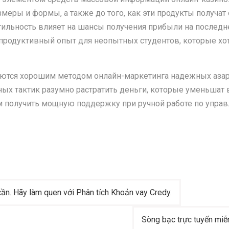
меры и формы, а также до того, как эти продукты получат
тильность влияет на шансы получения прибыли на последн
продуктивный опыт для неопытных студентов, которые хотя
ются хорошим методом онлайн-маркетинга надежных азар
ых тактик разумно растратить деньги, которые уменьшат 
ам получить мощную поддержку при ручной работе по упр
cần. Hãy làm quen với Phân tích Khoản vay Credy.
Sòng bạc trực tuyến miễ