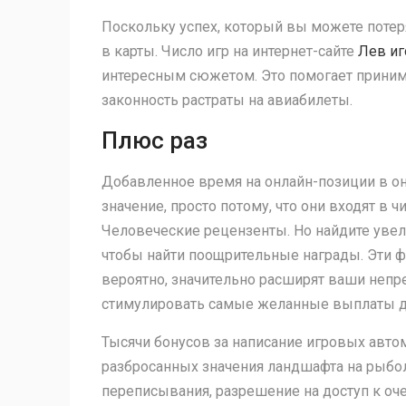
Поскольку успех, который вы можете потеря
в карты.
Число игр на интернет-сайте
Лев иг
интересным сюжетом. Это помогает принима
законность растраты на авиабилеты.
Плюс раз
Добавленное время на онлайн-позиции в он
значение, просто потому, что они входят 
Человеческие рецензенты. Но найдите уве
чтобы найти поощрительные награды. Эти ф
вероятно, значительно расширят ваши непр
стимулировать самые желанные выплаты дл
Тысячи бонусов за написание игровых авто
разбросанных значения ландшафта на рыбо
переписывания, разрешение на доступ к оч