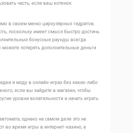
зовать часть, если ваш котенок
ямо в своем меню циркулярных гидратов.
ость, поскольку имеет смысл быстро достичь
ополнительные бонусные раунды всегда
 вы можете потерять дополнительные деньги
деи и моду в онлайн-играх без каких-либо
ного, если вы зайдете в магазин, чтобы
ругие уровни волатильности и начать играть
автомата, однако на самом деле это не
т во время игры в интернет-казино, а