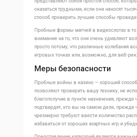
представляют собой простой способ, который
оказаться трудными, если они наносят тыс
способ проверить лучшие способы проведен
Пробные формы матчей в видеослотах в то
внимание на то, что они очень удивляют в
просто потому, что различные колебания во
игровых точках или, возможно, для веб-рек
Меры безопасности
Пробные войны в казино — хороший способ 
позволяют проверить вашу технику, не испо
благополучие в пункте назначения, прежде 
подтвердят, кто вы на самом деле, прежде
чрезмерно требуют ввести количество распо
избавиться от хороших азартных игр и убе
Представление категорий является важным