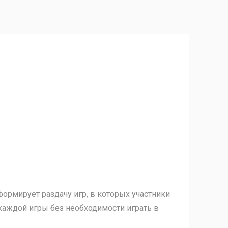
ормирует раздачу игр, в которых участники
каждой игры без необходимости играть в