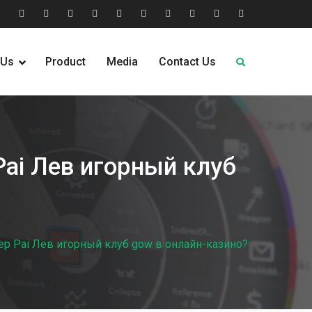
tion
Help
Home
Home
Industries
Industry
Leadership
Media
Our
Pricing
Request
Why
&
2
Served
Sectors
Team
News
&
Quote
Choose
 Us
Product
Media
Contact Us
FAQs
Plans
Us
ai Лев игорный клуб
ер Pai Лев игорный клуб gow в онлайн-казино?