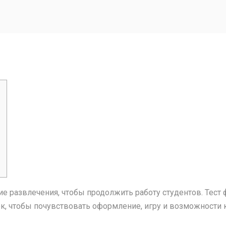
 развлечения, чтобы продолжить работу студентов. Тест ф
, чтобы почувствовать оформление, игру и возможности 