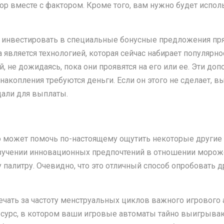
р вместе с фактором. Кроме того, вам нужно будет исполь
те инвестировать в специальные бонусные предложения пр
является технологией, которая сейчас набирает популярн
 не дожидаясь, пока они проявятся на его или ее. Эти д
 накопления требуются деньги. Если он этого не сделает,
дали для выплаты.
 может помочь по-настоящему ощутить некоторые другие и
изучении инновационных предпочтений в отношении мороже
 палитру. Очевидно, что это отличный способ опробовать д
ечать за частоту менструальных циклов важного игрового 
есурс, в котором ваши игровые автоматы тайно выигрываю