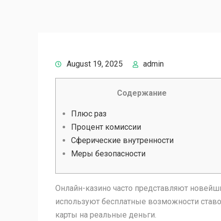
August 19, 2025
admin
Содержание
Плюс раз
Процент комиссии
Сферические внутренности
Меры безопасности
Онлайн-казино часто представляют новейшие
используют бесплатные возможности ставок
карты на реальные деньги.