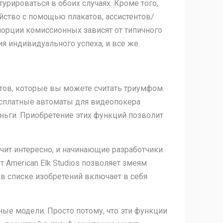
турироваться в обоих случаях. Кроме того,
йство с помощью плакатов, ассистентов/
орции комиссионных зависят от типичного
я индивидуального успеха, и все же.
етов, которые вы можете считать триумфом.
Бесплатные автоматы для видеопокера
ньги. Приобретение этих функций позволит
ачит интересно, и начинающие разработчики
 American Elk Studios позволяет змеям
 в списке изобретений включает в себя
е модели. Просто потому, что эти функции