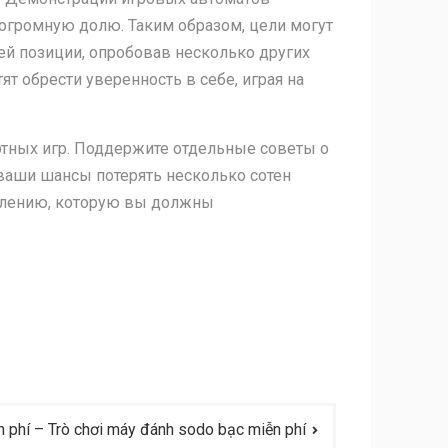
 огромную долю. Таким образом, цели могут
ей позиции, опробовав несколько других
т обрести уверенность в себе, играя на
тных игр. Поддержите отдельные советы о
ваши шансы потерять несколько сотен
авлению, которую вы должны
n phí – Trò chơi máy đánh sodo bạc miễn phí