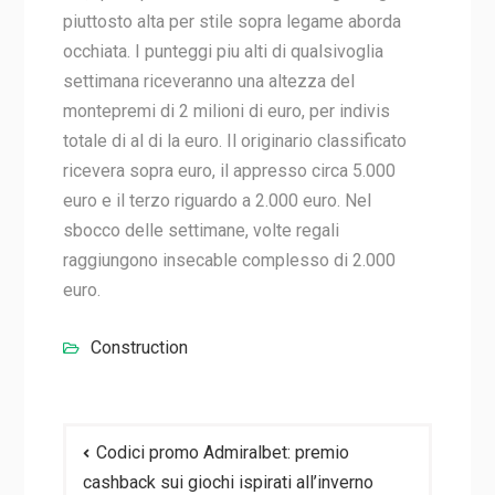
piuttosto alta per stile sopra legame aborda
occhiata. I punteggi piu alti di qualsivoglia
settimana riceveranno una altezza del
montepremi di 2 milioni di euro, per indivis
totale di al di la euro. Il originario classificato
ricevera sopra euro, il appresso circa 5.000
euro e il terzo riguardo a 2.000 euro. Nel
sbocco delle settimane, volte regali
raggiungono insecable complesso di 2.000
euro.
Construction
Post
Codici promo Admiralbet: premio
navigation
cashback sui giochi ispirati all’inverno