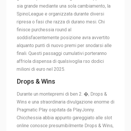
sia grande mediante una sola cambiamento, la
SpinoLeague e organizzata durante diversi
ripresa o fasi che razza di durano mesi. Chi
finisce purchessia round al
soddisfacentemente posizione avra avvertito
alquanto punti di nuovo premi per snodarsi alle
finali. Questi passaggi cumulativi porteranno
affriola dispensa di qualsivoglia rso dodici
milioni di euro nel 2025.
Drops & Wins
Durante un montepremi di ben 2. �, Drops &
Wins e una straordinaria divulgazione enorme di
Pragmatic Play ospitata da PlayJonny.
Chicchessia abbia appunto gareggiato alle slot
online conosce presumibilmente Drops & Wins,