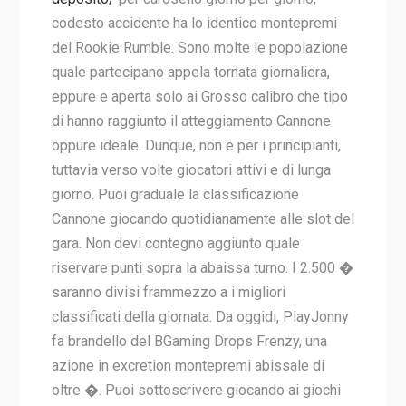
codesto accidente ha lo identico montepremi
del Rookie Rumble. Sono molte le popolazione
quale partecipano appela tornata giornaliera,
eppure e aperta solo ai Grosso calibro che tipo
di hanno raggiunto il atteggiamento Cannone
oppure ideale. Dunque, non e per i principianti,
tuttavia verso volte giocatori attivi e di lunga
giorno. Puoi graduale la classificazione
Cannone giocando quotidianamente alle slot del
gara. Non devi contegno aggiunto quale
riservare punti sopra la abaissa turno. I 2.500 �
saranno divisi frammezzo a i migliori
classificati della giornata. Da oggidi, PlayJonny
fa brandello del BGaming Drops Frenzy, una
azione in excretion montepremi abissale di
oltre �. Puoi sottoscrivere giocando ai giochi