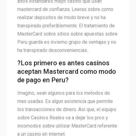
altos estandares mejor casino que usan
mastercard de confianza. Leeras sobre como
realizar depositos de modo breve y no ha
transpirado preferiblemente. El tratamiento de
MasterCard sobre sitios sobre apuestas sobre
Peru guarda es invierno grupo de ventajas y no
ha transpirado desconveniencias.
?Los primero es antes casinos
aceptan Mastercard como modo
de pago en Peru?
Imagino, sean algunos para los metodos de
mas usadas. Es algun asistencia que permite
los transacciones de dinero. Asi que, el equipo
sobre Casinos Reales va a dejar los pros y
incomodos sobre utilizar MasterCard referente
a un casino en internet.