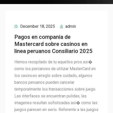
December 18, 2025
admin
Pagos en compania de
Mastercard sobre casinos en
linea peruanos Consiliario 2025
Hemos recopilado de tu aquellos pros asi�
como los percances de utilizar MasterCard en
los casinoso arreglo sobre cuidado, algunos
bancos peruanos pueden cancelar
temporalmente los transacciones sobre juego.
Las interfaces se encuentran pulidas, las
imagenes resultan sofisticadas asi� como las
juegos parecen en serio. Referente a las juegos