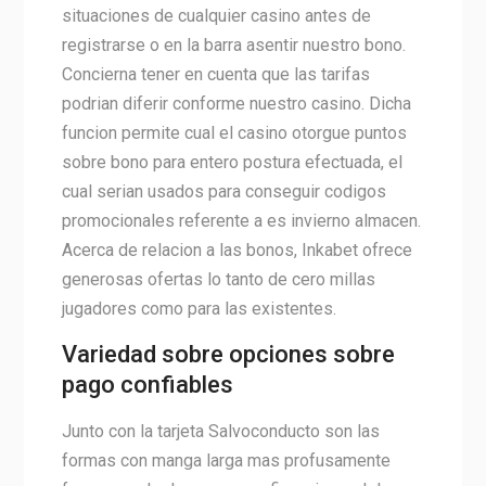
situaciones de cualquier casino antes de
registrarse o en la barra asentir nuestro bono.
Concierna tener en cuenta que las tarifas
podrian diferir conforme nuestro casino. Dicha
funcion permite cual el casino otorgue puntos
sobre bono para entero postura efectuada, el
cual serian usados para conseguir codigos
promocionales referente a es invierno almacen.
Acerca de relacion a las bonos, Inkabet ofrece
generosas ofertas lo tanto de cero millas
jugadores como para las existentes.
Variedad sobre opciones sobre
pago confiables
Junto con la tarjeta Salvoconducto son las
formas con manga larga mas profusamente