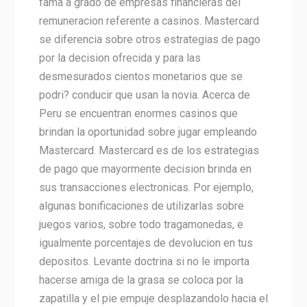
fama a grado de empresas financieras del
remuneracion referente a casinos. Mastercard
se diferencia sobre otros estrategias de pago
por la decision ofrecida y para las
desmesurados cientos monetarios que se
podri? conducir que usan la novia. Acerca de
Peru se encuentran enormes casinos que
brindan la oportunidad sobre jugar empleando
Mastercard. Mastercard es de los estrategias
de pago que mayormente decision brinda en
sus transacciones electronicas. Por ejemplo,
algunas bonificaciones de utilizarlas sobre
juegos varios, sobre todo tragamonedas, e
igualmente porcentajes de devolucion en tus
depositos. Levante doctrina si no le importa
hacerse amiga de la grasa se coloca por la
zapatilla y el pie empuje desplazandolo hacia el