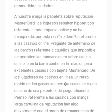
desmedidos ciudades.
A nuestra amiga la papeleta sobre reputacion
MasterCard, las ingresos resultan hipoteticos
referente a todo espacio online y no ha
transpirado, por esta razi?n, ademi?s referente
a las casinos online. Pregunte de antemano de
las bancos referente a aquellos que imposible
se permiten las transacciones sobre casino
online, o en la barra confie en la relacion para
excelentes casinos con tarjeta Mastercard. De
los jugadores de casinos en linea, un retiro
rapido de las ganancias seri�a cualquier signo
encima de una parentela de juego eficiente.
Pienso, referente a las casinos con manga
larga cartulina de reputacion hay algo
mayormente que el modo de remuneracion de