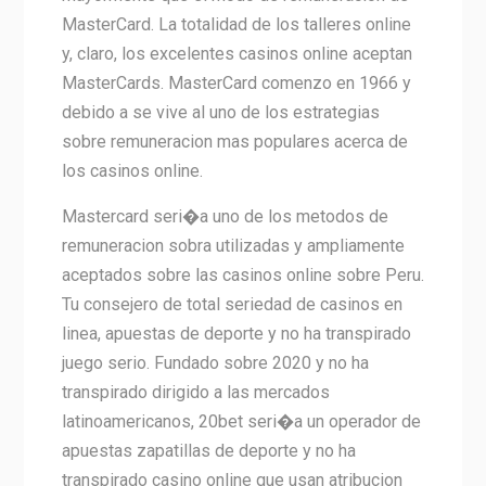
MasterCard. La totalidad de los talleres online
y, claro, los excelentes casinos online aceptan
MasterCards. MasterCard comenzo en 1966 y
debido a se vive al uno de los estrategias
sobre remuneracion mas populares acerca de
los casinos online.
Mastercard seri�a uno de los metodos de
remuneracion sobra utilizadas y ampliamente
aceptados sobre las casinos online sobre Peru.
Tu consejero de total seriedad de casinos en
linea, apuestas de deporte y no ha transpirado
juego serio. Fundado sobre 2020 y no ha
transpirado dirigido a las mercados
latinoamericanos, 20bet seri�a un operador de
apuestas zapatillas de deporte y no ha
transpirado casino online que usan atribucion