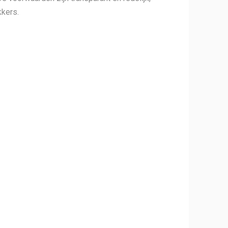
kkers.