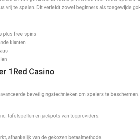
s vrij te spelen. Dit verleidt zowel beginners als toegewijde go
 plus free spins
ande klanten
eaus
len
er 1Red Casino
n geavanceerde beveiligingstechnieken om spelers te beschermen.
ino, tafelspellen en jackpots van topproviders.
rkt, afhankelijk van de gekozen betaalmethode.