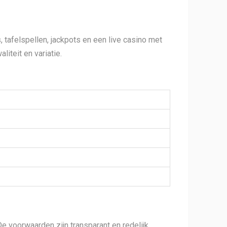
, tafelspellen, jackpots en een live casino met
iteit en variatie.
 voorwaarden zijn transparant en redelijk,