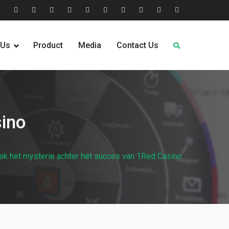
tion
Help
Home
Home
Industries
Industry
Leadership
Media
Our
Pricing
Request
Why
&
2
Served
Sectors
Team
News
&
Quote
Choose
 Us
Product
Media
Contact Us
FAQs
Plans
Us
sino
ek het mysterie achter het succes van 1Red Casino