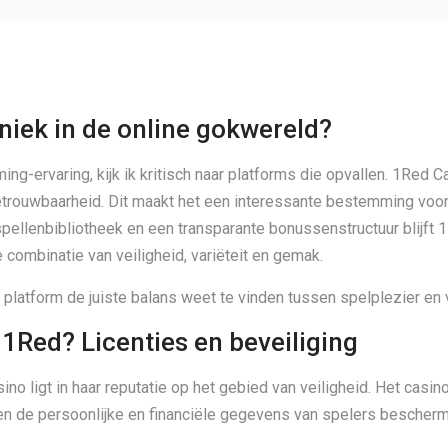
iek in de online gokwereld?
ming-ervaring, kijk ik kritisch naar platforms die opvallen. 1Red 
trouwbaarheid. Dit maakt het een interessante bestemming voor
 spellenbibliotheek en een transparante bonussenstructuur blijft
e combinatie van veiligheid, variëteit en gemak.
 platform de juiste balans weet te vinden tussen spelplezier en
Red? Licenties en beveiliging
o ligt in haar reputatie op het gebied van veiligheid. Het casino 
den de persoonlijke en financiële gegevens van spelers besche