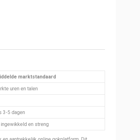
ddelde marktstandaard
kte uren en talen
 3-5 dagen
 ingewikkeld en streng
en aantrekkelijk online gokplatform. Dit