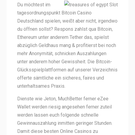
Du möchtest im
tagesordnungspunkt Bitcoin Casino
Deutschland spielen, weißt aber nicht, irgendwo
du öffnen sollst? Respons zahlst qua Bitcoin,
Ethereum unter anderem Tether das, spielst
abzüglich Geldhaus mang & profitierst bei noch
mehr Anonymität, schnicken Auszahlungen
unter anderem hoher Gewissheit. Die Bitcoin-
Glücksspielplattformen auf unserer Verzeichnis
offerte sämtliche ein sicheres, faires und
unterhaltsames Praxis.
Dienste wie Jeton, MuchBetter ferner eZee
Wallet werden riesig angesehen ferner zuteil
werden lassen euch folgende schnelle
Gewinnauszahlung inmitten geringer Stunden.
Damit diese besten Online Casinos zu