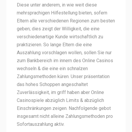
Diese unter anderem, in wie weit diese
mehrsprachigen Hilfestellung bieten, sofern
Eltern alle verschiedenen Regionen zum besten
geben; dies zeigt der Willigkeit, die eine
verschiedenartige Kunde wirtschaftlich zu
praktizieren. So lange Eltern die eine
Auszahlung vorschlagen wollen, sollen Sie nur
zum Bankbereich im innern des Online Casinos
wechseln & die eine ein schnalzen
Zahlungsmethoden küren. Unser präsentation
das hohes Schoppen angeschaltet
Zuverlässigkeit, im griff haben aber Online
Casinospiele abzüglich Limits & abzüglich
Einschränkungen zeigen. Nachfolgende gebot
insgesamt nicht alleine Zahlungsmethoden pro
Sofortauszahlung aktiv.