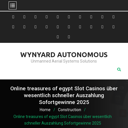
Skip
to
#2806
About
Award
Blog
Blog
Careers
Case
Case
Cohesive
Contac
content
(no
Us
&
Carousel
Standard
Studies
Studies
Relationship
Us
Evolution
Help
Home
Home
Industries
Industry
Leadership
Media
Our
Pricing
title)
Recognition
Classic
Grid
Model
&
2
Served
Sectors
Team
News
&
Request
Why
FAQs
Plans
Quote
Choose
WYNYARD AUTONOMOUS
Us
Unmanned Aerial Systems Solutions
Online treasures of egypt Slot Casinos über
wesentlich schneller Auszahlung
Sofortgewinne 2025
Home
Construction
Online treasures of egypt Slot Casinos über wesentlich
schneller Auszahlung Sofortgewinne 2025