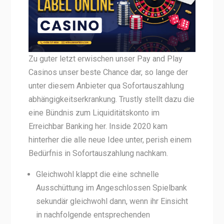
Zu guter letzt erwischen unser Pay and Play
Casinos unser beste Chance dar, so lange der
unter diesem Anbieter qua Sofortauszahlung
abhängigkeitserkrankung. Trustly stellt dazu die
eine Bündnis zum Liquiditätskonto im
Erreichbar Banking her. Inside 2020 kam
hinterher die alle neue Idee unter, perish einem
Bedürfnis in Sofortauszahlung nachkam.
Gleichwohl klappt die eine schnelle
Ausschüttung im Angeschlossen Spielbank
sekundär gleichwohl dann, wenn ihr Einsicht
in nachfolgende entsprechenden