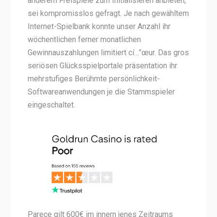
anderem Freispiele zum Initialisieren anbieten,
sei kompromisslos gefragt. Je nach gewähltem
Internet-Spielbank konnte unser Anzahl ihr
wöchentlichen ferner monatlichen
Gewinnauszahlungen limitiert cí…”œur. Das gros
seriösen Glücksspielportale präsentation ihr
mehrstufiges Berühmte persönlichkeit-
Softwareanwendungen je die Stammspieler
eingeschaltet.
Parece gilt 600€ im innern jenes Zeitraums