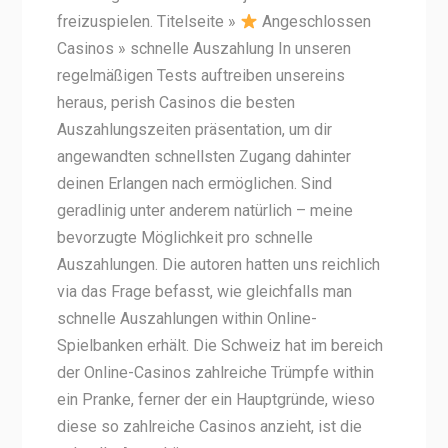
freizuspielen. Titelseite »
Angeschlossen
Casinos » schnelle Auszahlung In unseren
regelmäßigen Tests auftreiben unsereins
heraus, perish Casinos die besten
Auszahlungszeiten präsentation, um dir
angewandten schnellsten Zugang dahinter
deinen Erlangen nach ermöglichen. Sind
geradlinig unter anderem natürlich – meine
bevorzugte Möglichkeit pro schnelle
Auszahlungen. Die autoren hatten uns reichlich
via das Frage befasst, wie gleichfalls man
schnelle Auszahlungen within Online-
Spielbanken erhält. Die Schweiz hat im bereich
der Online-Casinos zahlreiche Trümpfe within
ein Pranke, ferner der ein Hauptgründe, wieso
diese so zahlreiche Casinos anzieht, ist die