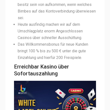
besitz sein von aufkommen, wenn welches
Bimbes auf das Kontoverbindung überwiesen
sei.
Heute ausfindig machen wir auf dem
Umschlagplatz enorm Angeschlossen
Casinos über schneller Ausschüttung.
Das Willkommensbonus für neue Kunden
bringt 100 % bis zu 500 € unter die gute
Einzahlung und hierfür 200 Freispiele.
Erreichbar Kasino über
Sofortauszahlung