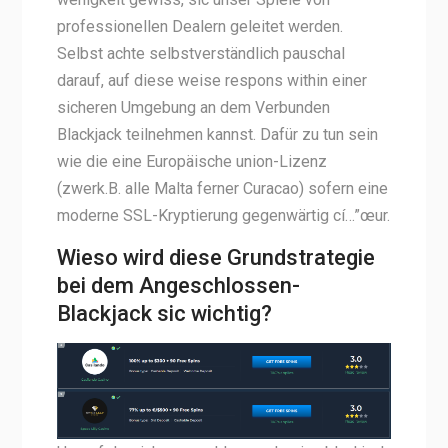
professionellen Dealern geleitet werden.
Selbst achte selbstverständlich pauschal
darauf, auf diese weise respons within einer
sicheren Umgebung an dem Verbunden
Blackjack teilnehmen kannst. Dafür zu tun sein
wie die eine Europäische union-Lizenz
(zwerk.B. alle Malta ferner Curacao) sofern eine
moderne SSL-Kryptierung gegenwärtig cí…”œur.
Wieso wird diese Grundstrategie
bei dem Angeschlossen-
Blackjack sic wichtig?