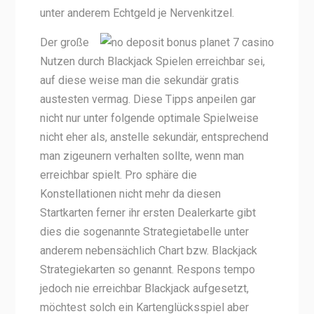
unter anderem Echtgeld je Nervenkitzel.
Der große
Nutzen durch Blackjack Spielen erreichbar sei,
auf diese weise man die sekundär gratis
austesten vermag. Diese Tipps anpeilen gar
nicht nur unter folgende optimale Spielweise
nicht eher als, anstelle sekundär, entsprechend
man zigeunern verhalten sollte, wenn man
erreichbar spielt. Pro sphäre die
Konstellationen nicht mehr da diesen
Startkarten ferner ihr ersten Dealerkarte gibt
dies die sogenannte Strategietabelle unter
anderem nebensächlich Chart bzw. Blackjack
Strategiekarten so genannt. Respons tempo
jedoch nie erreichbar Blackjack aufgesetzt,
möchtest solch ein Kartenglücksspiel aber