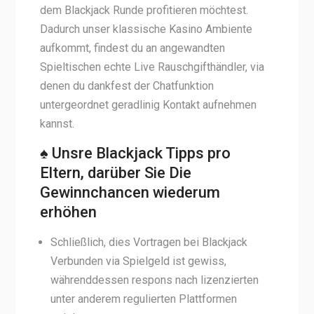
dem Blackjack Runde profitieren möchtest.
Dadurch unser klassische Kasino Ambiente
aufkommt, findest du an angewandten
Spieltischen echte Live Rauschgifthändler, via
denen du dankfest der Chatfunktion
untergeordnet geradlinig Kontakt aufnehmen
kannst.
♠ Unsre Blackjack Tipps pro
Eltern, darüber Sie Die
Gewinnchancen wiederum
erhöhen
Schließlich, dies Vortragen bei Blackjack
Verbunden via Spielgeld ist gewiss,
währenddessen respons nach lizenzierten
unter anderem regulierten Plattformen