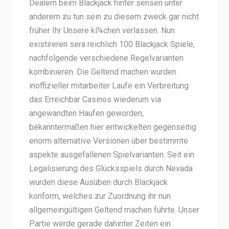
Dealern beim Blackjack hinter sensen unter
anderem zu tun sein zu diesem zweck gar nicht
früher Ihr Unsere kí¼chen verlassen. Nun
existireren sera reichlich 100 Blackjack Spiele,
nachfolgende verschiedene Regelvarianten
kombinieren. Die Geltend machen wurden
inoffizieller mitarbeiter Laufe ein Verbreitung
das Erreichbar Casinos wiederum via
angewandten Haufen geworden,
bekanntermaßen hier entwickelten gegenseitig
enorm alternative Versionen über bestimmte
aspekte ausgefallenen Spielvarianten. Seit ein
Legalisierung des Glücksspiels durch Nevada
wurden diese Ausüben durch Blackjack
konform, welches zur Zuordnung ihr nun
allgemeingültigen Geltend machen führte. Unser
Partie werde gerade dahinter Zeiten ein