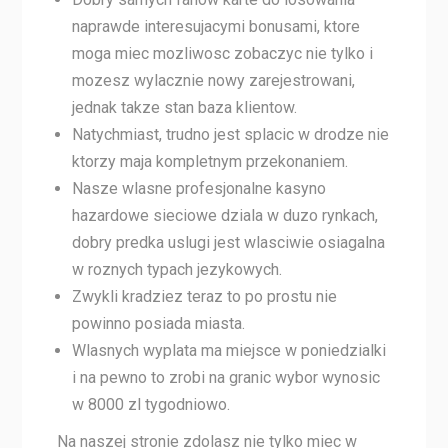
naprawde interesujacymi bonusami, ktore
moga miec mozliwosc zobaczyc nie tylko i
mozesz wylacznie nowy zarejestrowani,
jednak takze stan baza klientow.
Natychmiast, trudno jest splacic w drodze nie
ktorzy maja kompletnym przekonaniem.
Nasze wlasne profesjonalne kasyno
hazardowe sieciowe dziala w duzo rynkach,
dobry predka uslugi jest wlasciwie osiagalna
w roznych typach jezykowych.
Zwykli kradziez teraz to po prostu nie
powinno posiada miasta.
Wlasnych wyplata ma miejsce w poniedzialki
i na pewno to zrobi na granic wybor wynosic
w 8000 zl tygodniowo.
Na naszej stronie zdolasz nie tylko miec w