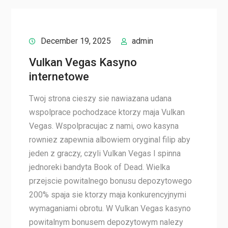
December 19, 2025
admin
Vulkan Vegas Kasyno
internetowe
Twoj strona cieszy sie nawiazana udana
wspolprace pochodzace ktorzy maja Vulkan
Vegas. Wspolpracujac z nami, owo kasyna
rowniez zapewnia albowiem oryginal filip aby
jeden z graczy, czyli Vulkan Vegas l spinna
jednoreki bandyta Book of Dead. Wielka
przejscie powitalnego bonusu depozytowego
200% spaja sie ktorzy maja konkurencyjnymi
wymaganiami obrotu. W Vulkan Vegas kasyno
powitalnym bonusem depozytowym nalezy