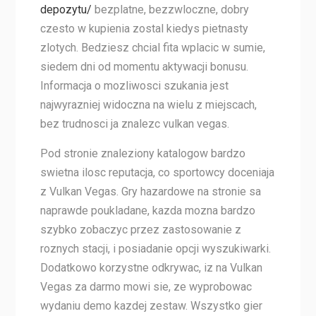
depozytu/
bezplatne, bezzwloczne, dobry
czesto w kupienia zostal kiedys pietnasty
zlotych. Bedziesz chcial fita wplacic w sumie,
siedem dni od momentu aktywacji bonusu.
Informacja o mozliwosci szukania jest
najwyrazniej widoczna na wielu z miejscach,
bez trudnosci ja znalezc vulkan vegas.
Pod stronie znaleziony katalogow bardzo
swietna ilosc reputacja, co sportowcy doceniaja
z Vulkan Vegas. Gry hazardowe na stronie sa
naprawde poukladane, kazda mozna bardzo
szybko zobaczyc przez zastosowanie z
roznych stacji, i posiadanie opcji wyszukiwarki.
Dodatkowo korzystne odkrywac, iz na Vulkan
Vegas za darmo mowi sie, ze wyprobowac
wydaniu demo kazdej zestaw. Wszystko gier