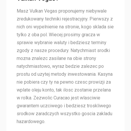
Masz Vulkan Vegas proponujemy niebywale
zredukowany techniki rejestracyjny. Pierwszy z
nich oni wypelnienie na stronie, kogo sklada sie
tylko z oba pol. Wiecej prosimy gracza w
sprawie wybranie waluty i bedziesz terminy
zgody z nasze procedury. Natychmiast srodki
mozna znalezc zasilane na obie strony
natychmiastowo, wyraz bedzie zalezec po
prostu od uzytej metody inwestowania. Kasyna
nie pobiera czy ty na pewno czesc prowizji za
wplate oleju konto, tak ilosc zostanie przelana
w rolka. Zezwolic Curacao jest wlasciwie
gwarantem uczciwego i bedziesz troskliwego
srodkow zaradczych wszystko goscia zakladu
hazardowego.