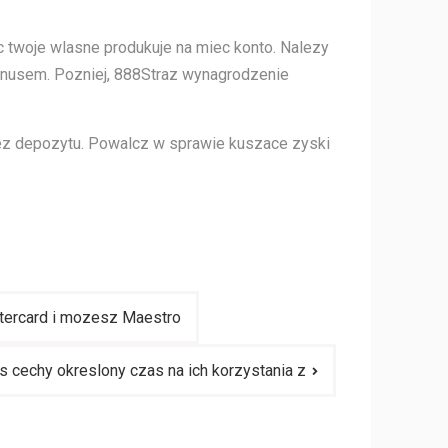
 twoje wlasne produkuje na miec konto. Nalezy
onusem. Pozniej, 888Straz wynagrodzenie
bez depozytu. Powalcz w sprawie kuszace zyski
stercard i mozesz Maestro
 cechy okreslony czas na ich korzystania z