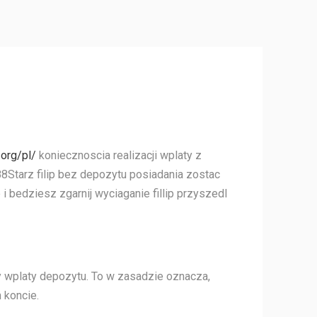
.org/pl/
koniecznoscia realizacji wplaty z
Starz filip bez depozytu posiadania zostac
 i bedziesz zgarnij wyciaganie fillip przyszedl
y wplaty depozytu. To w zasadzie oznacza,
 koncie.