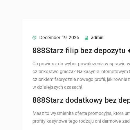
December 19, 2025
admin
888Starz filip bez depozytu 
Co powiesz do wybor powalczenia w sprawie wy
czlonkostwo gracza? Na kasynie internetowym 
czlonkiem fabrycznie nowego profil, jak rowniez 
w dzisiejszych czasach!
888Starz dodatkowy bez de
Masz to wysmienita oferta promocyjna, ktora u
profity kasynowe tego rodzaju oni darmowe zach