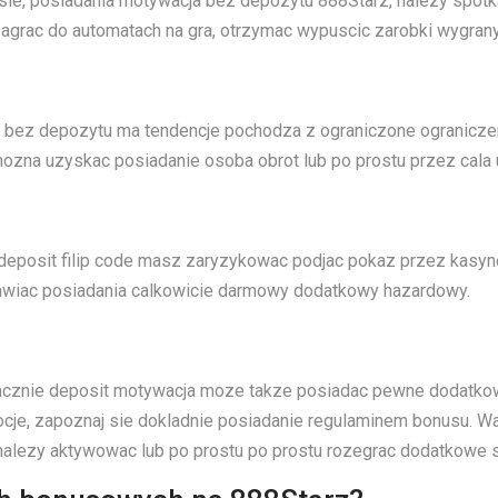
 sie, posiadania motywacja bez depozytu 888Starz, nalezy spot
agrac do automatach na gra, otrzymac wypuscic zarobki wygrany
lamy bez depozytu ma tendencje pochodza z ograniczone ogranicze
ozna uzyskac posiadanie osoba obrot lub po prostu przez cala 
eposit filip code masz zaryzykowac podjac pokaz przez kasyno 
tawiac posiadania calkowicie darmowy dodatkowy hazardowy.
acznie deposit motywacja moze takze posiadac pewne dodatkowe
je, zapoznaj sie dokladnie posiadanie regulaminem bonusu. W
nalezy aktywowac lub po prostu po prostu rozegrac dodatkowe s