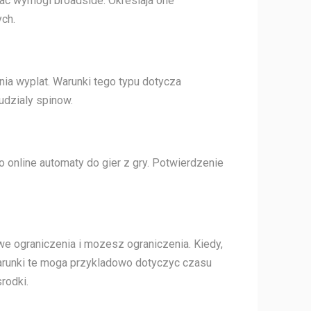
kac wymogi broadside. Okreslaja one
ch.
nia wyplat. Warunki tego typu dotycza
udzialy spinow.
online automaty do gier z gry. Potwierdzenie
 ograniczenia i mozesz ograniczenia. Kiedy,
arunki te moga przykladowo dotyczyc czasu
rodki.