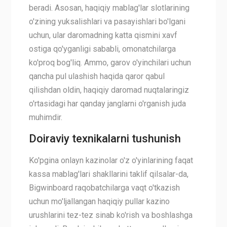
beradi. Asosan, haqiqiy mablag'lar slotlarining
o'zining yuksalishlari va pasayishlari bo'lgani
uchun, ular daromadning katta qismini xavf
ostiga qo'yganligi sababli, omonatchilarga
ko'proq bog'liq. Ammo, garov o'yinchilari uchun
qancha pul ulashish haqida qaror qabul
qilishdan oldin, haqiqiy daromad nuqtalaringiz
o'rtasidagi har qanday janglarni o'rganish juda
muhimdir.
Doiraviy texnikalarni tushunish
Ko'pgina onlayn kazinolar o'z o'yinlarining faqat
kassa mablag'lari shakllarini taklif qilsalar-da,
Bigwinboard raqobatchilarga vaqt o'tkazish
uchun mo'ljallangan haqiqiy pullar kazino
urushlarini tez-tez sinab ko'rish va boshlashga