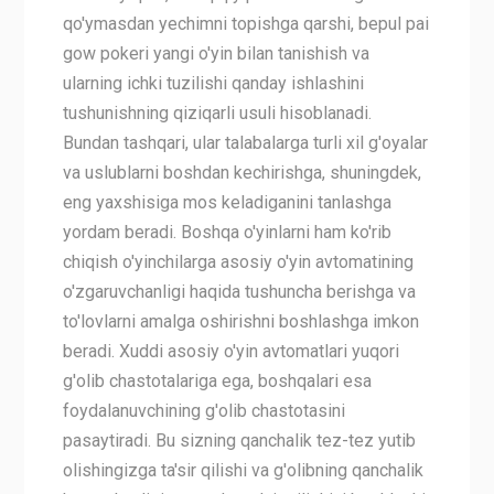
qo'ymasdan yechimni topishga qarshi, bepul pai
gow pokeri yangi o'yin bilan tanishish va
ularning ichki tuzilishi qanday ishlashini
tushunishning qiziqarli usuli hisoblanadi.
Bundan tashqari, ular talabalarga turli xil g'oyalar
va uslublarni boshdan kechirishga, shuningdek,
eng yaxshisiga mos keladiganini tanlashga
yordam beradi. Boshqa o'yinlarni ham ko'rib
chiqish o'yinchilarga asosiy o'yin avtomatining
o'zgaruvchanligi haqida tushuncha berishga va
to'lovlarni amalga oshirishni boshlashga imkon
beradi. Xuddi asosiy o'yin avtomatlari yuqori
g'olib chastotalariga ega, boshqalari esa
foydalanuvchining g'olib chastotasini
pasaytiradi. Bu sizning qanchalik tez-tez yutib
olishingizga ta'sir qilishi va g'olibning qanchalik