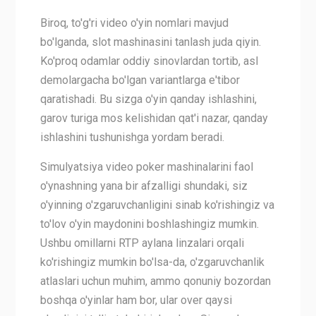
Biroq, to'g'ri video o'yin nomlari mavjud
bo'lganda, slot mashinasini tanlash juda qiyin.
Ko'proq odamlar oddiy sinovlardan tortib, asl
demolargacha bo'lgan variantlarga e'tibor
qaratishadi. Bu sizga o'yin qanday ishlashini,
garov turiga mos kelishidan qat'i nazar, qanday
ishlashini tushunishga yordam beradi.
Simulyatsiya video poker mashinalarini faol
o'ynashning yana bir afzalligi shundaki, siz
o'yinning o'zgaruvchanligini sinab ko'rishingiz va
to'lov o'yin maydonini boshlashingiz mumkin.
Ushbu omillarni RTP aylana linzalari orqali
ko'rishingiz mumkin bo'lsa-da, o'zgaruvchanlik
atlaslari uchun muhim, ammo qonuniy bozordan
boshqa o'yinlar ham bor, ular over qaysi