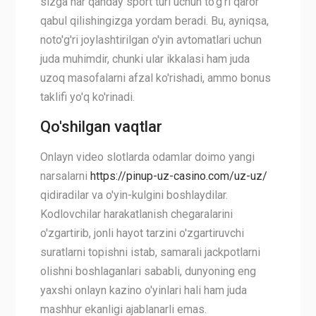
sizga har qanday sport turi uchun to'g'ri qaror
qabul qilishingizga yordam beradi. Bu, ayniqsa,
noto'g'ri joylashtirilgan o'yin avtomatlari uchun
juda muhimdir, chunki ular ikkalasi ham juda
uzoq masofalarni afzal ko'rishadi, ammo bonus
taklifi yo'q ko'rinadi.
Qo'shilgan vaqtlar
Onlayn video slotlarda odamlar doimo yangi
narsalarni
https://pinup-uz-casino.com/uz-uz/
qidiradilar va o'yin-kulgini boshlaydilar.
Kodlovchilar harakatlanish chegaralarini
o'zgartirib, jonli hayot tarzini o'zgartiruvchi
suratlarni topishni istab, samarali jackpotlarni
olishni boshlaganlari sababli, dunyoning eng
yaxshi onlayn kazino o'yinlari hali ham juda
mashhur ekanligi ajablanarli emas.