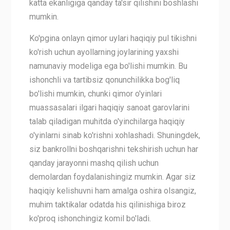
katta ekanligiga qanday ta'sir qilishini boshlashi
mumkin.
Ko'pgina onlayn qimor uylari haqiqiy pul tikishni
ko'rish uchun ayollarning joylarining yaxshi
namunaviy modeliga ega bo'lishi mumkin. Bu
ishonchli va tartibsiz qonunchilikka bog'liq
bo'lishi mumkin, chunki qimor o'yinlari
muassasalari ilgari haqiqiy sanoat garovlarini
talab qiladigan muhitda o'yinchilarga haqiqiy
o'yinlarni sinab ko'rishni xohlashadi. Shuningdek,
siz bankrollni boshqarishni tekshirish uchun har
qanday jarayonni mashq qilish uchun
demolardan foydalanishingiz mumkin. Agar siz
haqiqiy kelishuvni ham amalga oshira olsangiz,
muhim taktikalar odatda his qilinishiga biroz
ko'proq ishonchingiz komil bo'ladi.