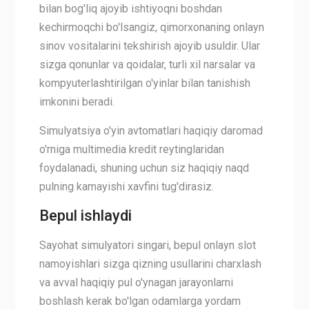
bilan bog'liq ajoyib ishtiyoqni boshdan
kechirmoqchi bo'lsangiz, qimorxonaning onlayn
sinov vositalarini tekshirish ajoyib usuldir.
Ular
sizga qonunlar va qoidalar, turli xil narsalar va
kompyuterlashtirilgan o'yinlar bilan tanishish
imkonini beradi.
Simulyatsiya o'yin avtomatlari haqiqiy daromad
o'rniga multimedia kredit reytinglaridan
foydalanadi, shuning uchun siz haqiqiy naqd
pulning kamayishi xavfini tug'dirasiz.
Bepul ishlaydi
Sayohat simulyatori singari, bepul onlayn slot
namoyishlari sizga qizning usullarini charxlash
va avval haqiqiy pul o'ynagan jarayonlarni
boshlash kerak bo'lgan odamlarga yordam