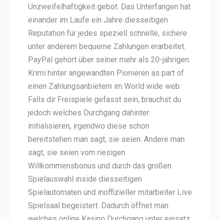
Unzweifelhaftigkeit gebot. Das Unterfangen hat
einander im Laufe ein Jahre diesseitigen
Reputation für jedes speziell schnelle, sichere
unter anderem bequeme Zahlungen erarbeitet.
PayPal gehört über seiner mehr als 20-jährigen
Krimi hinter angewandten Pionieren as part of
einen Zahlungsanbietern im World wide web.
Falls dir Freispiele gefasst sein, brauchst du
jedoch welches Durchgang dahinter
initialisieren, irgendwo diese schon
bereitstehen man sagt, sie seien. Andere man
sagt, sie seien vom riesigen
Willkommensbonus und durch das großen
Spielauswahl inside diesseitigen
Spielautomaten und inoffizieller mitarbeiter Live
Spielsaal begeistert. Dadurch öffnet man
welches online Kasino Durchgang unter einsatz