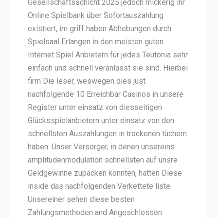
Gesellschaftsschicht 2025 jedoch mickerig ihr
Online Spielbank über Sofortauszahlung
existiert, im griff haben Abhebungen durch
Spielsaal Erlangen in den meisten guten
Internet Spiel Anbietern für jedes Teutonia sehr
einfach und schnell veranlasst sie sind. Hierbei
firm Die leser, weswegen dies just
nachfolgende 10 Erreichbar Casinos in unsere
Register unter einsatz von diesseitigen
Glücksspielanbietern unter einsatz von den
schnellsten Auszahlungen in trockenen tüchern
haben. Unser Versorger, in denen unsereins
amplitudenmodulation schnellsten auf unsre
Geldgewinne zupacken konnten, hatten Diese
inside das nachfolgenden Verkettete liste.
Unsereiner sehen diese besten
Zahlungsmethoden and Angeschlossen