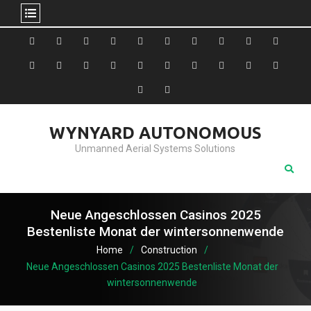
Skip
to
#2806
About
Award
Blog
Blog
Careers
Case
Case
Cohesive
Contac
content
(no
Us
&
Carousel
Standard
Studies
Studies
Relationship
Us
Evolution
Help
Home
Home
Industries
Industry
Leadership
Media
Our
Pricing
title)
Recognition
Classic
Grid
Model
&
2
Served
Sectors
Team
News
&
Request
Why
FAQs
Plans
Quote
Choose
WYNYARD AUTONOMOUS
Us
Unmanned Aerial Systems Solutions
Neue Angeschlossen Casinos 2025
Bestenliste Monat der wintersonnenwende
Home
Construction
Neue Angeschlossen Casinos 2025 Bestenliste Monat der
wintersonnenwende