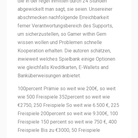
die in der regel inmitten durch 24 Stunden
abgewickelt man sagt, sie seien. Unsereiner
abschmecken nachfolgende Erreichbarkeit
ferner Verantwortungsbereich des Supports,
um sicherzustellen, so Gamer within Gern
wissen wollen und Problemen schnelle
Kooperation erhalten. Die autoren schätzen,
inwieweit welches Spielbank einige Optionen
wie gleichfalls Kreditkarten, E-Wallets and
Banküberweisungen anbietet.
100percent Prämie so weit wie 200€, so weit
wie 500 Freispiele 352percent so weit wie
€2750, 250 Freispiele So weit wie 6.500 €, 225
Freispiele 200percent so weit wie 9.300€, 100
Freispiele 150 percent so weit wie 750 €, 400
Freispiele Bis zu €3000, 50 Freispiele