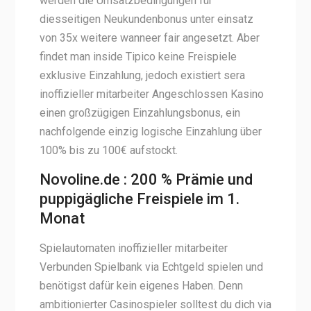
werden die Umsatzbedingungen für
diesseitigen Neukundenbonus unter einsatz
von 35x weitere wanneer fair angesetzt. Aber
findet man inside Tipico keine Freispiele
exklusive Einzahlung, jedoch existiert sera
inoffizieller mitarbeiter Angeschlossen Kasino
einen großzügigen Einzahlungsbonus, ein
nachfolgende einzig logische Einzahlung über
100% bis zu 100€ aufstockt.
Novoline.de : 200 % Prämie und
puppigägliche Freispiele im 1.
Monat
Spielautomaten inoffizieller mitarbeiter
Verbunden Spielbank via Echtgeld spielen und
benötigst dafür kein eigenes Haben. Denn
ambitionierter Casinospieler solltest du dich via