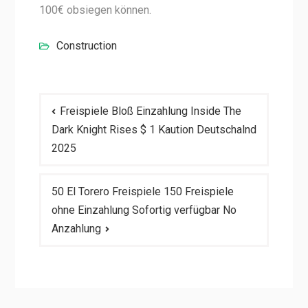
100€ obsiegen können.
Construction
Post
Freispiele Bloß Einzahlung Inside The
navigation
Dark Knight Rises $ 1 Kaution Deutschalnd
2025
50 El Torero Freispiele 150 Freispiele
ohne Einzahlung Sofortig verfügbar No
Anzahlung