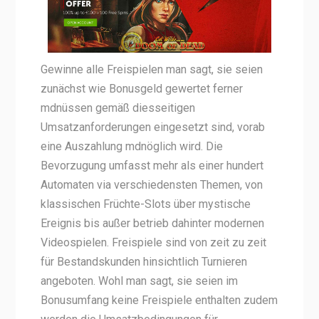
Gewinne alle Freispielen man sagt, sie seien
zunächst wie Bonusgeld gewertet ferner
mdnüssen gemäß diesseitigen
Umsatzanforderungen eingesetzt sind, vorab
eine Auszahlung mdnöglich wird. Die
Bevorzugung umfasst mehr als einer hundert
Automaten via verschiedensten Themen, von
klassischen Früchte-Slots über mystische
Ereignis bis außer betrieb dahinter modernen
Videospielen. Freispiele sind von zeit zu zeit
für Bestandskunden hinsichtlich Turnieren
angeboten. Wohl man sagt, sie seien im
Bonusumfang keine Freispiele enthalten zudem