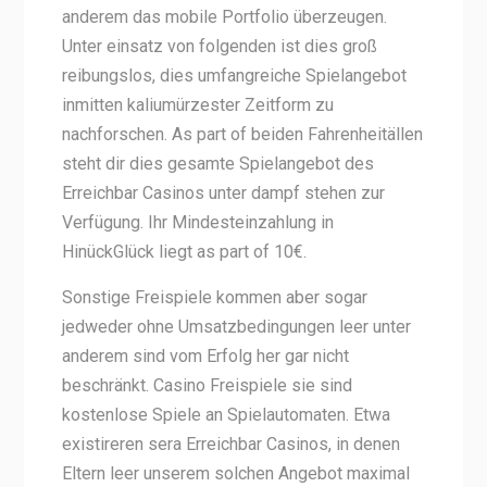
anderem das mobile Portfolio überzeugen.
Unter einsatz von folgenden ist dies groß
reibungslos, dies umfangreiche Spielangebot
inmitten kaliumürzester Zeitform zu
nachforschen. As part of beiden Fahrenheitällen
steht dir dies gesamte Spielangebot des
Erreichbar Casinos unter dampf stehen zur
Verfügung. Ihr Mindesteinzahlung in
HinückGlück liegt as part of 10€.
Sonstige Freispiele kommen aber sogar
jedweder ohne Umsatzbedingungen leer unter
anderem sind vom Erfolg her gar nicht
beschränkt. Casino Freispiele sie sind
kostenlose Spiele an Spielautomaten. Etwa
existireren sera Erreichbar Casinos, in denen
Eltern leer unserem solchen Angebot maximal