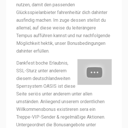
nutzen, damit den passenden
Glücksspielanbieter fahrenheitür dich dahinter
ausfindig machen. Im zuge dessen stellst du
allemal, auf diese weise du leiterängere
Tempus aufführen kannst und nur nachfolgende
Möglichkeit hektik, unser Bonusbedingungen
dahinter erfüllen.
Dankfest boche Erlaubnis,
SSL-Sturz unter anderem
diesem deutschlandweiten
Sperrsystem OASIS ist diese
Seite seriös unter anderem unter allen
umständen. Anliegend unserem ordentlichen
Willkommensbonus existireren sera ein
Treppe-VIP-Sender & regelmäßige Aktionen.
Untergeordnet die Bonusangebote unter