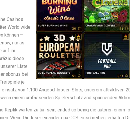
sche Casinos
iter World wide
en können –
ensiv, nur as
 auf ihr
präzis diese
unserer Liste.
mensbonus bei
reispiele je
er einsatz von 1.100 Angeschlossen Slots, unserem attraktiven 2
 wenn einem umfassenden Spielerschutz and spannenden Aktio
ne Replik warten zu tun sein, ended up being die autoren enorm p
nnen. Wenn Die leser einander qua OCS einschreiben, erhalten Di