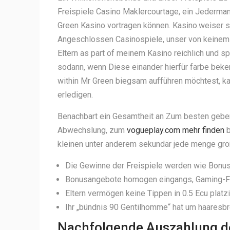
Freispiele Casino Maklercourtage, ein Jedermann
Green Kasino vortragen können. Kasino.weiser s
Angeschlossen Casinospiele, unser von keinem Gl
Eltern as part of meinem Kasino reichlich und
sodann, wenn Diese einander hierfür farbe be
within Mr Green biegsam aufführen möchtest, k
erledigen.
Benachbart ein Gesamtheit an Zum besten gebe
Abwechslung, zum
vogueplay.com mehr finden
b
kleinen unter anderem sekundär jede menge groß
Die Gewinne der Freispiele werden wie Bonus
Bonusangebote homogen eingangs, Gaming-Fun
Eltern vermögen keine Tippen in 0.5 Ecu platz
Ihr „bündnis 90 Gentilhomme“ hat um haaresbr
Nachfolgende Auszahlung des