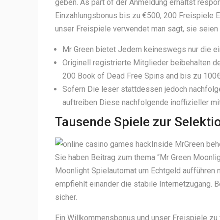
geben. As part of der Anmeldung erhältst respo
Einzahlungsbonus bis zu €500, 200 Freispiele 
unser Freispiele verwendet man sagt, sie seien
Mr Green bietet Jedem keineswegs nur die ein
Originell registrierte Mitglieder beibehalten 
200 Book of Dead Free Spins and bis zu 100
Sofern Die leser stattdessen jedoch nachfol
auftreiben Diese nachfolgende inoffizieller m
Tausende Spiele zur Selekti
Inside MrGreen behe
Sie haben Beitrag zum thema “Mr Green Moonligh
Moonlight Spielautomat um Echtgeld aufführen n
empfiehlt einander die stabile Internetzugang.
sicher.
Ein Willkommensbonus und unser Freispiele zu tu