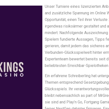
Unser Turniere eines lizenzierten Anb
and zusätzliche Spannung im Online 
Opportunität, einen Teil ihrer Verlust
irgendwas risikoärmer gestaltet und 
mindert. Nachfolgende Auszeichnung 
Spielern fundierte Aussagen, Tipps fe
gerieren, damit jedem das sicheres a
Verbunden-Glücksspielwelt hinter erm
Expertenteam bewertet bereits seit d
beliebtesten Erreichbar-Spielotheken
Ein erfahrene Schreiberling hat unter
Themen entsprechend Gesetzgebung a
Glücksspiels. Ihr verantwortungsvolle
bleibt nebensächlich as part of MrGr
sie sind and Play’n Go, Fortgang Gami
ferner NextGen dahinter firmieren. Ei