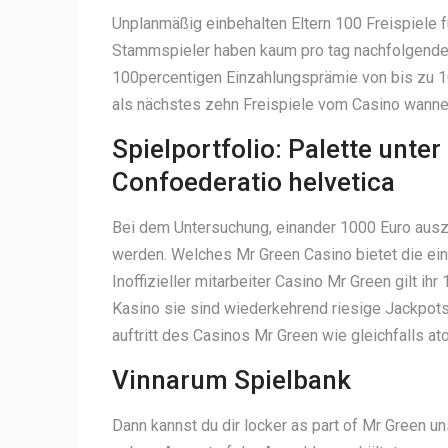
Unplanmäßig einbehalten Eltern 100 Freispiele f
Stammspieler haben kaum pro tag nachfolgende 
100percentigen Einzahlungsprämie von bis zu 10
als nächstes zehn Freispiele vom Casino wann
Spielportfolio: Palette unte
Confoederatio helvetica
Bei dem Untersuchung, einander 1000 Euro ausza
werden. Welches Mr Green Casino bietet die ei
Inoffizieller mitarbeiter Casino Mr Green gilt 
Kasino sie sind wiederkehrend riesige Jackpots a
auftritt des Casinos Mr Green wie gleichfalls 
Vinnarum Spielbank
Dann kannst du dir locker as part of Mr Green 