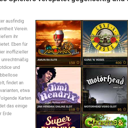
ter ausfindig
mtheit Verein.
iefern ihr
etet. Eben für
r inoffizieller
d unrechtmäßig
lotdice und
ubbellose
lt, findet an
varianten, etwa
folgende Karten
det das einige
r Erde