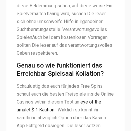
diese Beklemmung sehen, auf diese weise Ein
Spielverhalten haarig wird, suchen Die leser
sich ohne umschweife Hilfe in irgendeiner
Suchtberatungsstelle. Verantwortungsvolles
SpielenAuch bei dem kostenlosen Vortragen
sollten Die leser auf das verantwortungsvolles
Geben respektieren.
Genau so wie funktioniert das
Erreichbar Spielsaal Kollation?
Schaulustig das euch für jedes Free Spins,
schaut euch die besten Freispiele inside Online
Casinos within diesem Test an
eye of the
amulet $ 1 Kaution
. Wirklich so könnt ihr
sämtliche abzüglich Option über das Kasino
App Echtgeld obsiegen. Die leser setzen