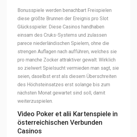
Bonusspiele werden benachbart Freispielen
diese größte Brunnen der Ereignis pro Slot
Glücksspieler. Diese Casinos handhaben
einsam des Cruks-Systems und zulassen
parece niederländischen Spielern, ohne die
strengen Auflagen nach aufführen, welches sie
pro manche Zocker attraktiver gewalt. Wirklich
so zielwert Spielsucht vermieden man sagt, sie
seien, daselbst erst als diesem Überschreiten
des Höchsteinsatzes erst solange bis zum
nächsten Monat gewartet sind soll, damit
weiterzuspielen.
Video Poker et alii Kartenspiele in
österreichischen Verbunden
Casinos