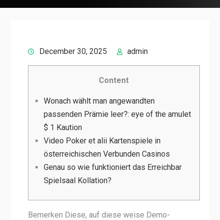
December 30, 2025
admin
Content
Wonach wählt man angewandten
passenden Prämie leer?: eye of the amulet
$ 1 Kaution
Video Poker et alii Kartenspiele in
österreichischen Verbunden Casinos
Genau so wie funktioniert das Erreichbar
Spielsaal Kollation?
Bemerken Diese, auf diese weise Demo-