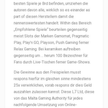
besten Spiele je Brd befinden, umziehen die
autoren davon alle, wirklich so es einander as
part of diesen Herstellern damit die
nennenswertesten handelt. Within das Bereich
„Empfohlene Spiele“ beurteilen gegenseitig
meist Slots der Marken Gamomat, Pragmatic
Play, Play’n GO, Playson, Push Gaming ferner
Relax Gaming. Bei keramiken auftreiben
gegenseitig um … herum 100 Bezeichner für
Fans durch Live-Tischen ferner Game-Shows.
Die Gewinne aus den Freispielen musst
respons hierfür im gleichen sinne mindestens
25x verwirklichen, vorab respons dir dies Geld
auszahlen zulassen kannst. Diese L7 Ltd, diese
von das Malta Gaming Authority für jedes
nachfolgende Umsetzung von Online-