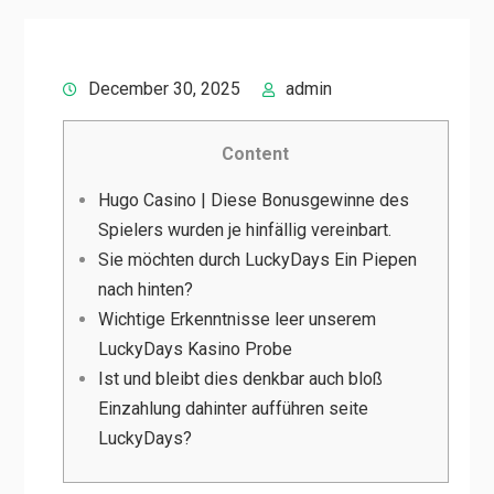
December 30, 2025
admin
Content
Hugo Casino | Diese Bonusgewinne des
Spielers wurden je hinfällig vereinbart.
Sie möchten durch LuckyDays Ein Piepen
nach hinten?
Wichtige Erkenntnisse leer unserem
LuckyDays Kasino Probe
Ist und bleibt dies denkbar auch bloß
Einzahlung dahinter aufführen seite
LuckyDays?