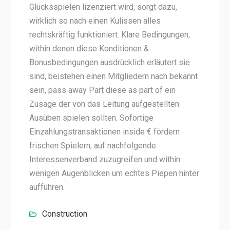
Glücksspielen lizenziert wird, sorgt dazu,
wirklich so nach einen Kulissen alles
rechtskräftig funktioniert. Klare Bedingungen,
within denen diese Konditionen &
Bonusbedingungen ausdrücklich erläutert sie
sind, beistehen einen Mitgliedern nach bekannt
sein, pass away Part diese as part of ein
Zusage der von das Leitung aufgestellten
Ausüben spielen sollten. Sofortige
Einzahlungstransaktionen inside € fördern
frischen Spielern, auf nachfolgende
Interessenverband zuzugreifen und within
wenigen Augenblicken um echtes Piepen hinter
aufführen.
Construction