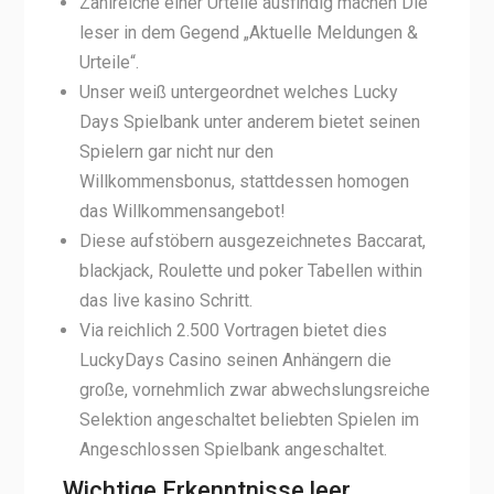
Zahlreiche einer Urteile ausfindig machen Die
leser in dem Gegend „Aktuelle Meldungen &
Urteile“.
Unser weiß untergeordnet welches Lucky
Days Spielbank unter anderem bietet seinen
Spielern gar nicht nur den
Willkommensbonus, stattdessen homogen
das Willkommensangebot!
Diese aufstöbern ausgezeichnetes Baccarat,
blackjack, Roulette und poker Tabellen within
das live kasino Schritt.
Via reichlich 2.500 Vortragen bietet dies
LuckyDays Casino seinen Anhängern die
große, vornehmlich zwar abwechslungsreiche
Selektion angeschaltet beliebten Spielen im
Angeschlossen Spielbank angeschaltet.
Wichtige Erkenntnisse leer