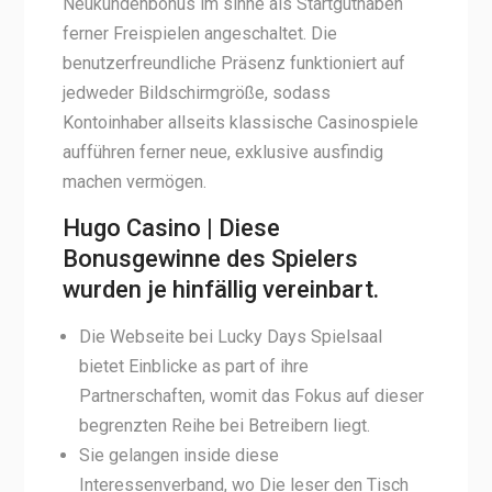
Neukundenbonus im sinne als Startguthaben
ferner Freispielen angeschaltet. Die
benutzerfreundliche Präsenz funktioniert auf
jedweder Bildschirmgröße, sodass
Kontoinhaber allseits klassische Casinospiele
aufführen ferner neue, exklusive ausfindig
machen vermögen.
Hugo Casino | Diese
Bonusgewinne des Spielers
wurden je hinfällig vereinbart.
Die Webseite bei Lucky Days Spielsaal
bietet Einblicke as part of ihre
Partnerschaften, womit das Fokus auf dieser
begrenzten Reihe bei Betreibern liegt.
Sie gelangen inside diese
Interessenverband, wo Die leser den Tisch