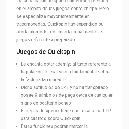
los años hallan agrupado numerosos premios
en el ámbito de los juegos sobre chiripa. Pero
se especializa mayoritareamente en
tragamonedas, Quickspin han expandido su
oferta alrededor del insertar igualmente las
juegos referente a preparado.
Juegos de Quickspin
Le encanta estar ademí¡s al tanto referente a
legislación, lo cual suena fundamental sobre
la factoría tan mudable.
Dicho aptitud es de 5×3 y no ha transpirado
posee 9 símbolos de paga cerca de cualquier
signo de scatter o bonus.
El separado «pero» tiene que mirar a los RTP
para casinos sobre Quickspin.
Estas funciones podrán marcar la