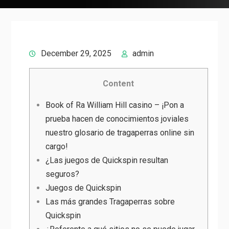
December 29, 2025
admin
Content
Book of Ra William Hill casino – ¡Pon a
prueba hacen de conocimientos joviales
nuestro glosario de tragaperras online sin
cargo!
¿Las juegos de Quickspin resultan
seguros?
Juegos de Quickspin
Las más grandes Tragaperras sobre
Quickspin