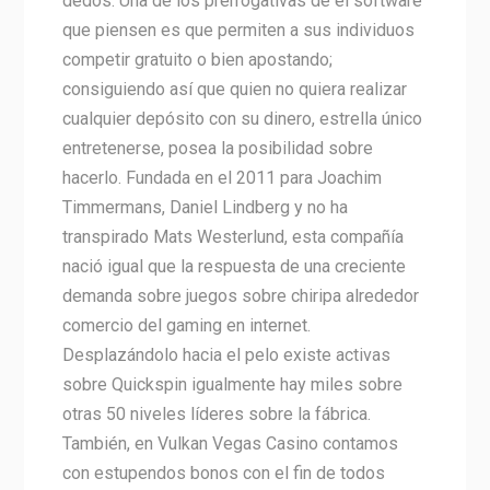
dedos. Una de los prerrogativas de el software
que piensen es que permiten a sus individuos
competir gratuito o bien apostando;
consiguiendo así que quien no quiera realizar
cualquier depósito con su dinero, estrella único
entretenerse, posea la posibilidad sobre
hacerlo. Fundada en el 2011 para Joachim
Timmermans, Daniel Lindberg y no ha
transpirado Mats Westerlund, esta compañía
nació igual que la respuesta de una creciente
demanda sobre juegos sobre chiripa alrededor
comercio del gaming en internet.
Desplazándolo hacia el pelo existe activas
sobre Quickspin igualmente hay miles sobre
otras 50 niveles líderes sobre la fábrica.
También, en Vulkan Vegas Casino contamos
con estupendos bonos con el fin de todos