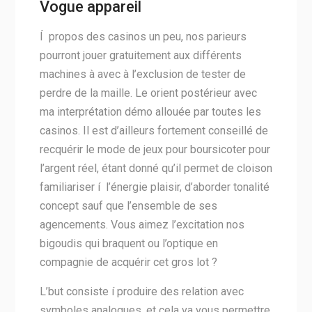
Vogue appareil
Í propos des casinos un peu, nos parieurs
pourront jouer gratuitement aux différents
machines à avec à l’exclusion de tester de
perdre de la maille. Le orient postérieur avec
ma interprétation démo allouée par toutes les
casinos. Il est d’ailleurs fortement conseillé de
recquérir le mode de jeux pour boursicoter pour
l’argent réel, étant donné qu’il permet de cloison
familiariser í l’énergie plaisir, d’aborder tonalité
concept sauf que l’ensemble de ses
agencements. Vous aimez l’excitation nos
bigoudis qui braquent ou l’optique en
compagnie de acquérir cet gros lot ?
L’but consiste í produire des relation avec
symboles analogues, et cela va vous permettre