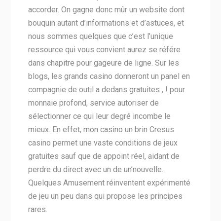
accorder. On gagne donc mûr un website dont
bouquin autant d’informations et d’astuces, et
nous sommes quelques que c’est l’unique
ressource qui vous convient aurez se référe
dans chapitre pour gageure de ligne.
Sur les
blogs, les grands casino donneront un panel en
compagnie de outil a dedans gratuites , ! pour
monnaie profond, service autoriser de
sélectionner ce qui leur degré incombe le
mieux. En effet, mon casino un brin Cresus
casino permet une vaste conditions de jeux
gratuites sauf que de appoint réel, aidant de
perdre du direct avec un de un’nouvelle.
Quelques Amusement réinventent expérimenté
de jeu un peu dans qui propose les principes
rares.