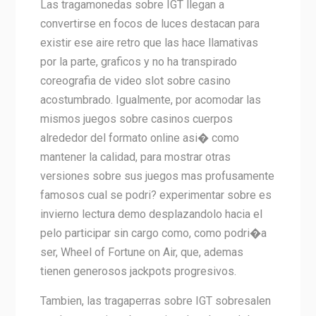
Las tragamonedas sobre IGT llegan a
convertirse en focos de luces destacan para
existir ese aire retro que las hace llamativas
por la parte, graficos y no ha transpirado
coreografia de video slot sobre casino
acostumbrado. Igualmente, por acomodar las
mismos juegos sobre casinos cuerpos
alrededor del formato online asi� como
mantener la calidad, para mostrar otras
versiones sobre sus juegos mas profusamente
famosos cual se podri? experimentar sobre es
invierno lectura demo desplazandolo hacia el
pelo participar sin cargo como, como podri�a
ser, Wheel of Fortune on Air, que, ademas
tienen generosos jackpots progresivos.
Tambien, las tragaperras sobre IGT sobresalen