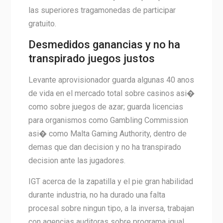
las superiores tragamonedas de participar
gratuito.
Desmedidos ganancias y no ha
transpirado juegos justos
Levante aprovisionador guarda algunas 40 anos
de vida en el mercado total sobre casinos asi�
como sobre juegos de azar; guarda licencias
para organismos como Gambling Commission
asi� como Malta Gaming Authority, dentro de
demas que dan decision y no ha transpirado
decision ante las jugadores.
IGT acerca de la zapatilla y el pie gran habilidad
durante industria, no ha durado una falta
procesal sobre ningun tipo, a la inversa, trabajan
con agencias auditoras sobre programa igual