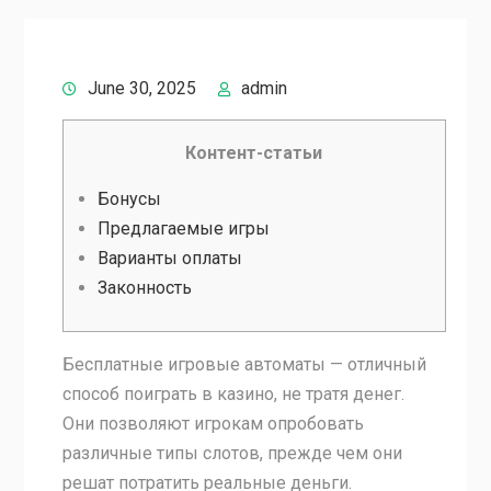
June 30, 2025
admin
Контент-статьи
Бонусы
Предлагаемые игры
Варианты оплаты
Законность
Бесплатные игровые автоматы — отличный
способ поиграть в казино, не тратя денег.
Они позволяют игрокам опробовать
различные типы слотов, прежде чем они
решат потратить реальные деньги.