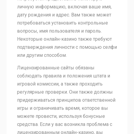
личную информацию, включая ваше имя,
дату рождения и адрес. Вам также может
потребоваться установить контрольные
вопросы, имя пользователя и пароль.
Некоторые онлайн-казино также требуют
подтверждения личности с помощью селфи
или другим способом.
Лицензированные сайты обязаны
соблюдать правила и положения штата и
игровой комиссии, а также проходить
регулярные проверки. Они также должны
придерживаться принципов ответственной
игры и ограничивать время, которое вы
можете провести, используя бонусные
средства. Если у вас возникла проблема с
лицензированным онлайн-казино, вы