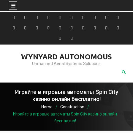
Skip
to
#2806
About
Award
Blog
Blog
Careers
Case
Case
Cohesive
Contac
content
(no
Us
&
Carousel
Standard
Studies
Studies
Relationship
Us
Evolution
Help
Home
Home
Industries
Industry
Leadership
Media
Our
Pricing
title)
Recognition
Classic
Grid
Model
&
2
Served
Sectors
Team
News
&
Request
Why
FAQs
Plans
Quote
Choose
WYNYARD AUTONOMOUS
Us
Unmanned Aerial Systems Solutions
Играйте в игровые автоматы Spin City
казино онлайн бесплатно!
Home
Construction
Играйте в игровые автоматы Spin City казино онлайн
бесплатно!