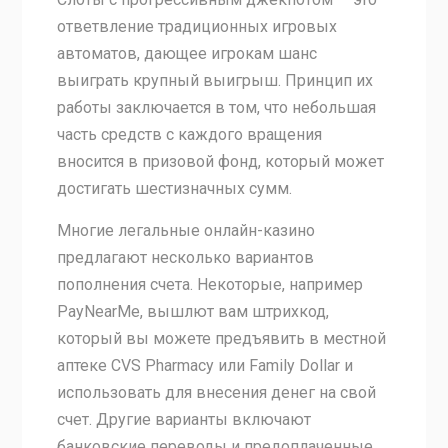
ответвление традиционных игровых
автоматов, дающее игрокам шанс
выиграть крупный выигрыш. Принцип их
работы заключается в том, что небольшая
часть средств с каждого вращения
вносится в призовой фонд, который может
достигать шестизначных сумм.
Многие легальные онлайн-казино
предлагают несколько вариантов
пополнения счета. Некоторые, например
PayNearMe, вышлют вам штрихкод,
который вы можете предъявить в местной
аптеке CVS Pharmacy или Family Dollar и
использовать для внесения денег на свой
счет. Другие варианты включают
банковские переводы и предоплаченные