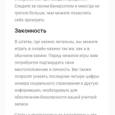
Следите за своим банкроллом и никогда не
тратьте больше, чем можете позволить
себе проиграть.
Законность
В штатах, где казино легальны, вы можете
играть в онлайн-казино так же, как и в
обычном казино. Перед началом игры вам
потребуется подтвердить свое
местоположение и личность. Вас также
попросят указать последние четыре цифры
номера социального страхования и другую
информацию, необходимую для
обеспечения безопасности вашей учетной
записи.
Слоты с прогрессивным джекпотом — это