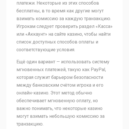
платежи. Некоторые из этих способов
бесплатны, в то время как другие могут
взимать комиссию за каждую транзакцию.
Игрокам следует проверить раздел «Касса»
или «Аккаунт» на сайте казино, чтобы найти
список доступных способов оплаты и
соответствующие условия.
Ещё один вариант — использовать систему
мгновенных платежей, такую ​​как PayPal,
которая служит барьером безопасности
между банковским счётом игрока и его
онлайн-казино. Этот метод обычно
обеспечивает мгновенную оплату, но
важно понимать, что некоторые казино
могут взимать небольшую комиссию за
транзакцию.