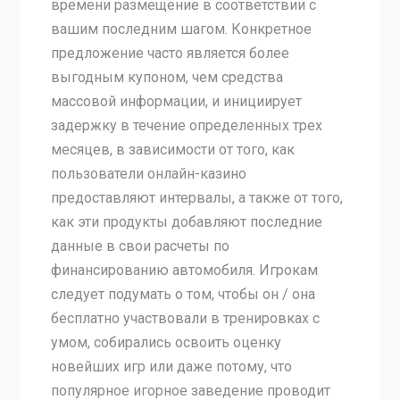
времени размещение в соответствии с
вашим последним шагом. Конкретное
предложение часто является более
выгодным купоном, чем средства
массовой информации, и инициирует
задержку в течение определенных трех
месяцев, в зависимости от того, как
пользователи онлайн-казино
предоставляют интервалы, а также от того,
как эти продукты добавляют последние
данные в свои расчеты по
финансированию автомобиля. Игрокам
следует подумать о том, чтобы он / она
бесплатно участвовали в тренировках с
умом, собирались освоить оценку
новейших игр или даже потому, что
популярное игорное заведение проводит