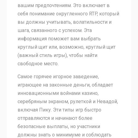
вашим предпочтениям. Это включает в
себя понимание округленного RTP, который
вы должны учитывать, волатильности и
шага, связанного с успехом. Эта
информация поможет вам выбрать
круглый щит или, возможно, круглый щит
(важный стиль игры), чтобы найти
свободное место.
Самое горячее игорное заведение,
играющее на законные деньги, обладает
инновационными войнами казино,
серебряным экраном, рулеткой и Невадой,
включая Пику. Эти типы игр быстро
отправляются и начинают более
безопасные выплаты, но участники
должны знать о минимуме и соблюдать