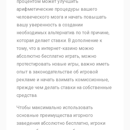
процентом может улучшить
арифметические процедуры вашего
человеческого мозга и начать повышать
вашу уверенность в создании
необходимых альтернатив по той причине,
которая делает ставки. В дополнение к
тому, что в интернет-казино можно
абсолютно бесплатно играть, можно
протестировать новые игры, важно иметь
опыт в законодательстве об игровой
рекламе и начать взимать комиссионные,
прежде чем делать ставки на собственные
средства.
Чтобы максимально использовать
основные преимущества игорного
заведения абсолютно бесплатно, игроки