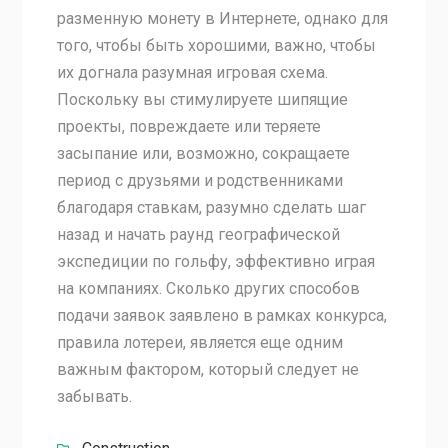
разменную монету в Интернете, однако для
того, чтобы быть хорошими, важно, чтобы
их догнала разумная игровая схема.
Поскольку вы стимулируете шипящие
проекты, повреждаете или теряете
засыпание или, возможно, сокращаете
период с друзьями и родственниками
благодаря ставкам, разумно сделать шаг
назад и начать раунд географической
экспедиции по гольфу, эффективно играя
на компаниях. Сколько других способов
подачи заявок заявлено в рамках конкурса,
правила лотереи, является еще одним
важным фактором, который следует не
забывать.