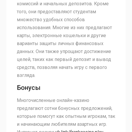
комиссий и начальных депозитов. Кроме
того, они предоставляют студентам
множество удобных способов
использования. Многие из них предлагают
карты, электронные кошельки и другие
варианты защиты личных финансовых
данных.
Они также упрощают достижение
целей, таких как первый депозит и вывод
средств, позволяя начать игру с первого
взгляда.
Бонусы
Многочисленные онлайн-казино
предлагают сотни бонусных предложений,
которые помогут как опытным игрокам, так
и начинающим любителям азартных игр.