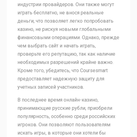
индустрии провайдеров. Они также могут
играть бесплатно, не внося реальные
деньги, что позволяет легко попробовать
казино, не рискуя новыми глобальными
финансовыми операциями. Однако, прежде
чем выбрать сайт и начать играть,
проверьте его репутацию, так как наличие
необходимых разрешений крайне важно.
Кроме того, убедитесь, что Coursesmart
предоставляет надежную защиту для
учетных записей участников.
В последнее время онлайн-казино,
принимающие русские рубли, приобрели
популярность, особенно среди российских
игроков. Они позволяют пользователям
искать игры, в которые они хотели бы