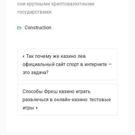
они крупными криптовалютными
государствами.
Construction
Post
Так почему же казино лев
navigation
официальный сайт спорт в интернете —
это задача?
Способы Фреш казино играть
развлечься в онлайн-казино: тестовые
игры