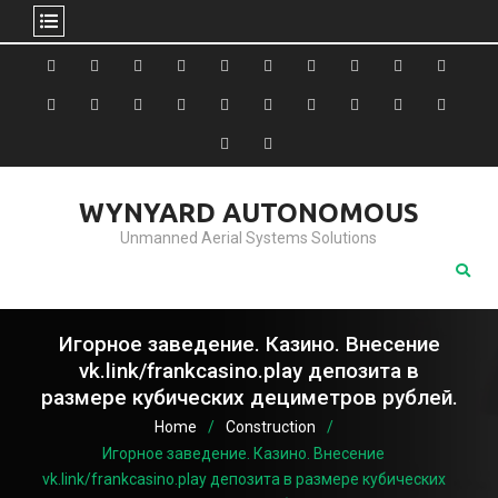
Skip
to
#2806
About
Award
Blog
Blog
Careers
Case
Case
Cohesive
Contac
content
(no
Us
&
Carousel
Standard
Studies
Studies
Relationship
Us
Evolution
Help
Home
Home
Industries
Industry
Leadership
Media
Our
Pricing
title)
Recognition
Classic
Grid
Model
&
2
Served
Sectors
Team
News
&
Request
Why
FAQs
Plans
Quote
Choose
WYNYARD AUTONOMOUS
Us
Unmanned Aerial Systems Solutions
Игорное заведение. Казино. Внесение
vk.link/frankcasino.play депозита в
размере кубических дециметров рублей.
Home
Construction
Игорное заведение. Казино. Внесение
vk.link/frankcasino.play депозита в размере кубических