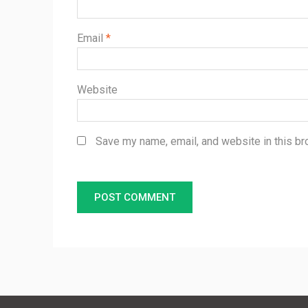
Email
*
Website
Save my name, email, and website in this br