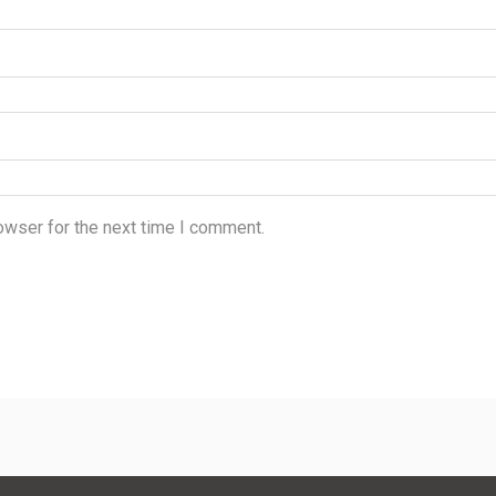
owser for the next time I comment.