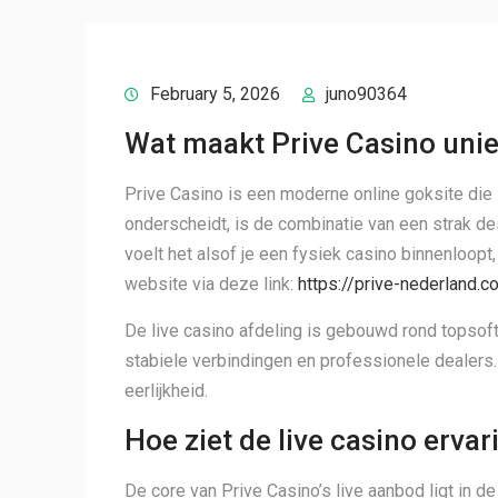
February 5, 2026
juno90364
Wat maakt Prive Casino uniek
Prive Casino is een moderne online goksite die 
onderscheidt, is de combinatie van een strak de
voelt het alsof je een fysiek casino binnenloop
website via deze link:
https://prive-nederland.c
De live casino afdeling is gebouwd rond topso
stabiele verbindingen en professionele dealers.
eerlijkheid.
Hoe ziet de live casino ervar
De core van Prive Casino’s live aanbod ligt in d