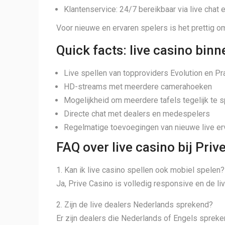
Klantenservice: 24/7 bereikbaar via live chat 
Voor nieuwe en ervaren spelers is het prettig om
Quick facts: live casino bin
Live spellen van topproviders Evolution en P
HD-streams met meerdere camerahoeken
Mogelijkheid om meerdere tafels tegelijk te 
Directe chat met dealers en medespelers
Regelmatige toevoegingen van nieuwe live er
FAQ over live casino bij Priv
1. Kan ik live casino spellen ook mobiel spelen?
Ja, Prive Casino is volledig responsive en de li
2. Zijn de live dealers Nederlands sprekend?
Er zijn dealers die Nederlands of Engels spreken, 