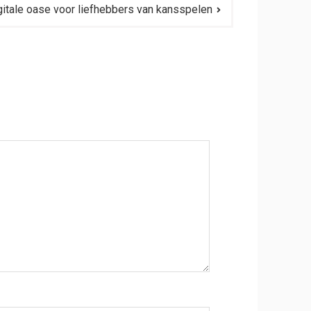
igitale oase voor liefhebbers van kansspelen