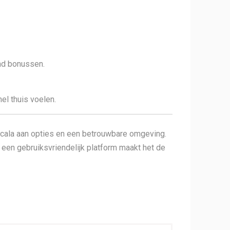
oad bonussen.
el thuis voelen.
 scala aan opties en een betrouwbare omgeving.
 een gebruiksvriendelijk platform maakt het de