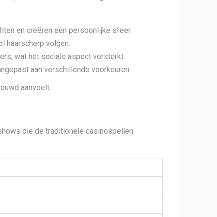
hten en creëren een persoonlijke sfeer.
iel haarscherp volgen.
rs, wat het sociale aspect versterkt.
aangepast aan verschillende voorkeuren.
rouwd aanvoelt.
 shows die de traditionele casinospellen