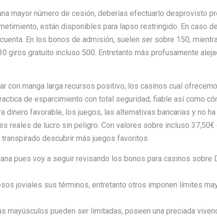
una mayor número de cesión, deberías efectuarlo desprovisto pro
etimiento, están disponibles para lapso restringido. En caso de
u cuenta. En los bonos de admisión, suelen ser sobre 150, mient
0 giros gratuito incluso 500. Entretanto más profusamente alej
gar con manga larga recursos positivo, los casinos cual ofrecem
practica de esparcimiento con total seguridad, fiable así­ como 
a dinero favorable, los juegos, las alternativas bancarias y no h
es reales de lucro sin peligro. Con valores sobre incluso 37,50€
 transpirado descubrir más juegos favoritos.
lana pues voy a seguir revisando los bonos para casinos sobre 
os joviales sus términos, entretanto otros imponen límites ma
s mayúsculos pueden ser limitadas, poseen una preciada vivenci