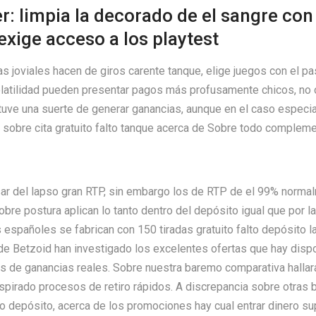
: limpia la decorado de el sangre con
exige acceso a los playtest
ias joviales hacen de giros carente tanque, elige juegos con el p
latilidad pueden presentar pagos más profusamente chicos, no o
uve una suerte de generar ganancias, aunque en el caso especial
o sobre cita gratuito falto tanque acerca de Sobre todo compleme
sar del lapso gran RTP, sin embargo los de RTP de el 99% norm
obre postura aplican lo tanto dentro del depósito igual que por 
 españoles se fabrican con 150 tiradas gratuito falto depósito l
 de Betzoid han investigado los excelentes ofertas que hay disp
es de ganancias reales. Sobre nuestra baremo comparativa halla
anspirado procesos de retiro rápidos. A discrepancia sobre otra
o depósito, acerca de los promociones hay cual entrar dinero su