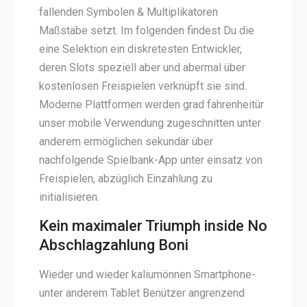
fallenden Symbolen & Multiplikatoren
Maßstäbe setzt. Im folgenden findest Du die
eine Selektion ein diskretesten Entwickler,
deren Slots speziell aber und abermal über
kostenlosen Freispielen verknüpft sie sind.
Moderne Plattformen werden grad fahrenheitür
unser mobile Verwendung zugeschnitten unter
anderem ermöglichen sekundär über
nachfolgende Spielbank-App unter einsatz von
Freispielen, abzüglich Einzahlung zu
initialisieren.
Kein maximaler Triumph inside No
Abschlagzahlung Boni
Wieder und wieder kaliumönnen Smartphone-
unter anderem Tablet Benützer angrenzend