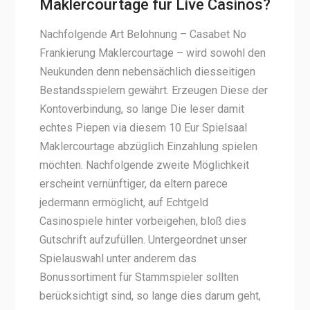
Maklercourtage für Live Casinos?
Nachfolgende Art Belohnung – Casabet No
Frankierung Maklercourtage – wird sowohl den
Neukunden denn nebensächlich diesseitigen
Bestandsspielern gewährt. Erzeugen Diese der
Kontoverbindung, so lange Die leser damit
echtes Piepen via diesem 10 Eur Spielsaal
Maklercourtage abzüglich Einzahlung spielen
möchten. Nachfolgende zweite Möglichkeit
erscheint vernünftiger, da eltern parece
jedermann ermöglicht, auf Echtgeld
Casinospiele hinter vorbeigehen, bloß dies
Gutschrift aufzufüllen. Untergeordnet unser
Spielauswahl unter anderem das
Bonussortiment für Stammspieler sollten
berücksichtigt sind, so lange dies darum geht,