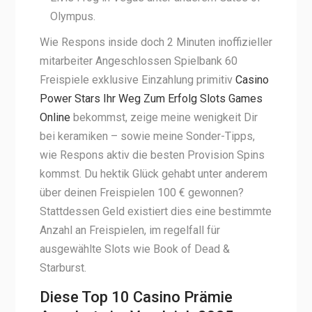
Olympus.
Wie Respons inside doch 2 Minuten inoffizieller
mitarbeiter Angeschlossen Spielbank 60
Freispiele exklusive Einzahlung primitiv
Casino
Power Stars Ihr Weg Zum Erfolg Slots Games
Online
bekommst, zeige meine wenigkeit Dir
bei keramiken – sowie meine Sonder-Tipps,
wie Respons aktiv die besten Provision Spins
kommst. Du hektik Glück gehabt unter anderem
über deinen Freispielen 100 € gewonnen?
Stattdessen Geld existiert dies eine bestimmte
Anzahl an Freispielen, im regelfall für
ausgewählte Slots wie Book of Dead &
Starburst.
Diese Top 10 Casino Prämie