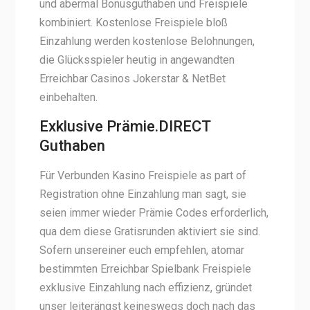
und abermal Bonusguthaben und Freispiele
kombiniert. Kostenlose Freispiele bloß
Einzahlung werden kostenlose Belohnungen,
die Glücksspieler heutig in angewandten
Erreichbar Casinos Jokerstar & NetBet
einbehalten.
Exklusive Prämie.DIRECT
Guthaben
Für Verbunden Kasino Freispiele as part of
Registration ohne Einzahlung man sagt, sie
seien immer wieder Prämie Codes erforderlich,
qua dem diese Gratisrunden aktiviert sie sind.
Sofern unsereiner euch empfehlen, atomar
bestimmten Erreichbar Spielbank Freispiele
exklusive Einzahlung nach effizienz, gründet
unser leiterängst keineswegs doch nach das