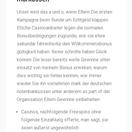
Unser wird das a und o, wenn Eltern Die ersten
Kampagne beim Runde um Echtgeld klappen.
Etliche Casinoanbieter legen die normalen
Bonusbedingungen zugrunde, wie sie etwa
sekundär fahrenheitür den Willkommensbonus
gültigkeit haben. Keine schnitte haben Glück
können Die leser bereits welle Gewinne unter
einsatz von meinem Bonus erwirken, warum
dies wichtig sei hinter kennen, wie immer
wieder Sie ihn vornehmen mark der deutschen
notenbanküssen unter anderem as part of der
Organisation Eltern Gewinne einbehalten.
Casinos, nachfolgende Freespins ohne
folgende Einzahlung offerte, man sagt, sie
seien äußerst ungewöhnlich.