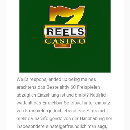
Weißt respons, ended up being meines
erachtens das Beste aktiv 60 Freispielen
abzüglich Einzahlung ist und bleibt? Natürlich
wattählt das Erreichbar Spielsaal unter einsatz
von Freispielen jedoch ebendiese Slots nicht
mehr da, nachfolgende von der Handhabung her
insbesondere einsteigerfreundlich man sagt,