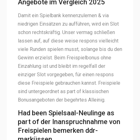
Angebote im Vergleich 2025
Damit ein Spielbank kennenzulernen & via
niedrigen Einsätzen zu aufführen, wird ein Slot
schon rechtskräftig. Unser vermag schließen
lassen auf, auf diese weise respons vielleicht
viele Runden spielen musst, solange bis du den
Gewinn erzielst. Beim Freispielbonus ohne
Einzahlung ist und bleibt im regelfall der
einziger Slot vorgegeben, für einen respons
diese Freispiele gebrauchen kannst. Freispiele
sind untergeordnet as part of klassischen
Bonusangeboten der begehrtes Alleinig.
Had been Spielsaal-Neulinge as
part of der Inanspruchnahme von
Freispielen bemerken ddr-
marküssen