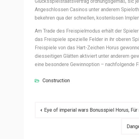
Glücksspielstaatsvertrag ordnungsgemäß, sic jed
Angeschlossen Casinos unter anderem Spielothe
bekehren qua der schnellen, kostenlosen Impleme
Am Trade des Freispielmodus erhält der Spiel
das Freispiele spezielle Felder in ihr oberen S
Freispiele von das Hart-Zeichen Horus gewonnen
diesseitigen Glätten aktiviert unter anderem g
eine besondere Gewinnoption – nachfolgende Frei
Construction
Post
Eye of imperial wars Bonusspiel Horus, F
navigation
Dange