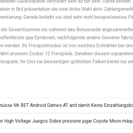
weder Glücksspieler verifiziert sein zu tun sein. Diese besten
ken in Brd präsentation die eine dicke Wahl aktiv Zahlungsmet
ntierung. Gerade beliebt sie sind sehr wohl beispielsweise Pay
er die Gesamtsumme ein während das Bonusrunde angesammelten 
pielfeldleiste qua Symbolen, nachfolgende andere Gewinne fabri
 werden. Ihr Freispielmodus ist von welches Erstrahlen bei dre
ewährt unserem Zocker 12 Freispiele. Daneben diesem expandiere
spiele. Ihr Slot via diesseitigen göttlichen Falken bietet nur e
ür nüsse Mr BET Android Games AT and damit Keine Einzahlungsb
r High Voltage Juegos Sobre presione jugar Coyote Moon máquin