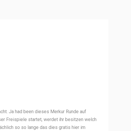
acht. Ja had been dieses Merkur Runde auf
 Freispiele startet, werdet ihr besitzen welch
hlich so so lange das dies gratis hier im