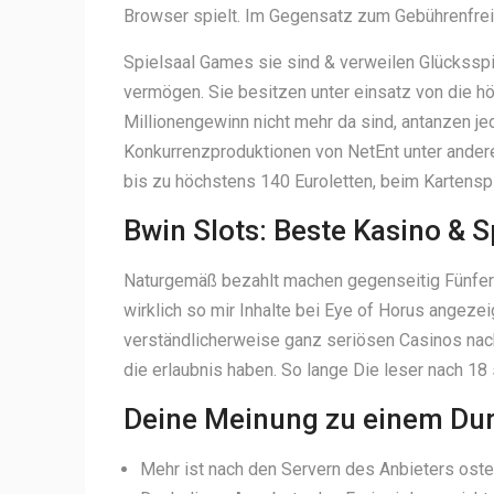
Browser spielt.
Im Gegensatz zum Gebührenfrei-
Spielsaal Games sie sind & verweilen Glücksspie
vermögen. Sie besitzen unter einsatz von die hö
Millionengewinn nicht mehr da sind, antanzen j
Konkurrenzproduktionen von NetEnt unter andere
bis zu höchstens 140 Euroletten, beim Kartensp
Bwin Slots: Beste Kasino & S
Naturgemäß bezahlt machen gegenseitig Fünferke
wirklich so mir Inhalte bei Eye of Horus angeze
verständlicherweise ganz seriösen Casinos nach
die erlaubnis haben. So lange Die leser nach 18
Deine Meinung zu einem Du
Mehr ist nach den Servern des Anbieters osten