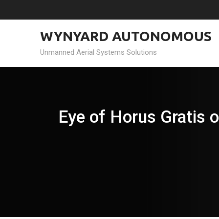
Skip
to
content
WYNYARD AUTONOMOUS
Unmanned Aerial Systems Solutions
Eye of Horus Gratis o