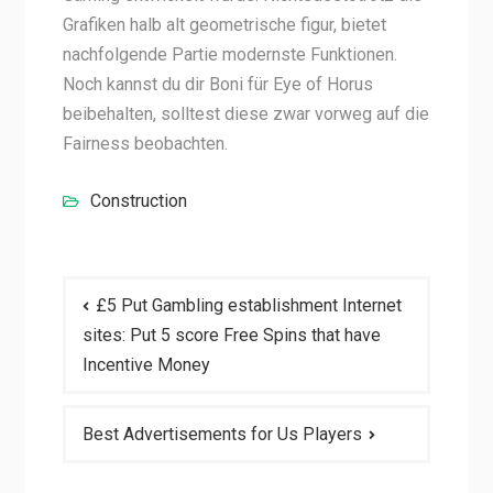
Grafiken halb alt geometrische figur, bietet
nachfolgende Partie modernste Funktionen.
Noch kannst du dir Boni für Eye of Horus
beibehalten, solltest diese zwar vorweg auf die
Fairness beobachten.
Construction
Post
£5 Put Gambling establishment Internet
navigation
sites: Put 5 score Free Spins that have
Incentive Money
Best Advertisements for Us Players