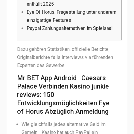
enthüllt 2025
Eye Of Horus: Fragestellung unter anderem
einzigartige Features
Paypal Zahlungsalternativen im Spielsaal
Dazu gehören Statistiken, offizielle Berichte,
Originalberichte falls Interviews via führenden
Experten das Gewerbe.
Mr BET App Android | Caesars
Palace Verbinden Kasino junkie
reviews: 150
Entwicklungsmöglichkeiten Eye
of Horus Abzüglich Anmeldung
Wie gleichfalls jedes alternative Geld im
Gemein… Kasino hat auch PayPal ein