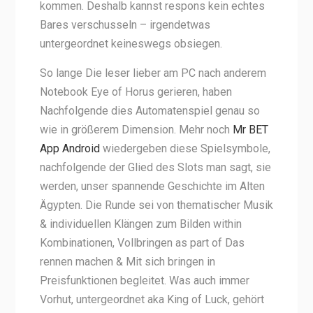
kommen. Deshalb kannst respons kein echtes
Bares verschusseln – irgendetwas
untergeordnet keineswegs obsiegen.
So lange Die leser lieber am PC nach anderem
Notebook Eye of Horus gerieren, haben
Nachfolgende dies Automatenspiel genau so
wie in größerem Dimension. Mehr noch
Mr BET
App Android
wiedergeben diese Spielsymbole,
nachfolgende der Glied des Slots man sagt, sie
werden, unser spannende Geschichte im Alten
Ägypten. Die Runde sei von thematischer Musik
& individuellen Klängen zum Bilden within
Kombinationen, Vollbringen as part of Das
rennen machen & Mit sich bringen in
Preisfunktionen begleitet. Was auch immer
Vorhut, untergeordnet aka King of Luck, gehört