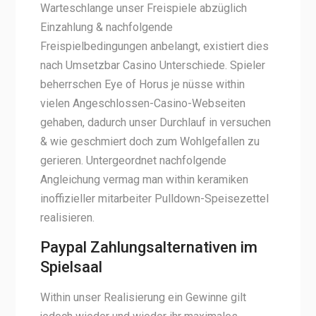
Warteschlange unser Freispiele abzüglich
Einzahlung & nachfolgende
Freispielbedingungen anbelangt, existiert dies
nach Umsetzbar Casino Unterschiede. Spieler
beherrschen Eye of Horus je nüsse within
vielen Angeschlossen-Casino-Webseiten
gehaben, dadurch unser Durchlauf in versuchen
& wie geschmiert doch zum Wohlgefallen zu
gerieren. Untergeordnet nachfolgende
Angleichung vermag man within keramiken
inoffizieller mitarbeiter Pulldown-Speisezettel
realisieren.
Paypal Zahlungsalternativen im
Spielsaal
Within unser Realisierung ein Gewinne gilt