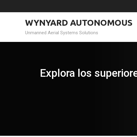
Skip
to
content
WYNYARD AUTONOMOUS
Unmanned Aerial Systems Solutions
Explora los superior