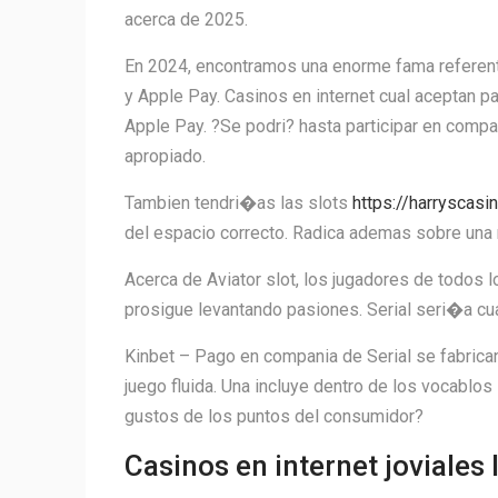
acerca de 2025.
En 2024, encontramos una enorme fama referente
y Apple Pay. Casinos en internet cual aceptan p
Apple Pay. ?Se podri? hasta participar en compa
apropiado.
Tambien tendri�as las slots
https://harryscasi
del espacio correcto. Radica ademas sobre una 
Acerca de Aviator slot, los jugadores de todos l
prosigue levantando pasiones. Serial seri�a cua
Kinbet – Pago en compania de Serial se fabrican
juego fluida. Una incluye dentro de los vocablo
gustos de los puntos del consumidor?
Casinos en internet joviales