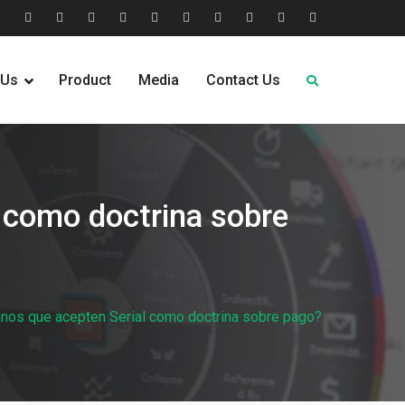
tion
Help
Home
Home
Industries
Industry
Leadership
Media
Our
Pricing
Request
Why
&
2
Served
Sectors
Team
News
&
Quote
Choose
 Us
Product
Media
Contact Us
FAQs
Plans
Us
l como doctrina sobre
inos que acepten Serial como doctrina sobre pago?