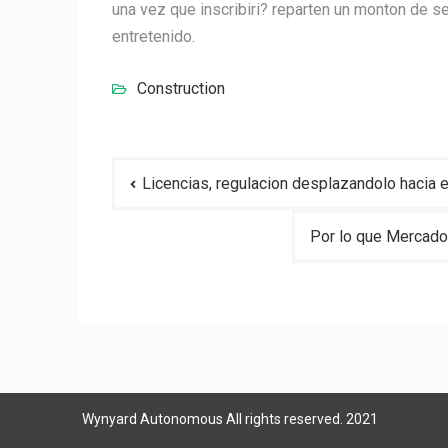
una vez que inscribiri? reparten un monton de 
entretenido.
Construction
Post
Licencias, regulacion desplazandolo hacia e
navigation
Por lo que Mercadop
Wynyard Autonomous All rights reserved. 2021