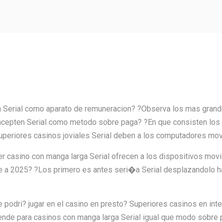
 Serial como aparato de remuneracion? ?Observa los mas grand
acepten Serial como metodo sobre paga? ?En que consisten los
periores casinos joviales Serial deben a los computadores mov
er casino con manga larga Serial ofrecen a los dispositivos movi
te a 2025? ?Los primero es antes seri�a Serial desplazandolo ha
 podri? jugar en el casino en presto? Superiores casinos en int
e para casinos con manga larga Serial igual que modo sobre pag