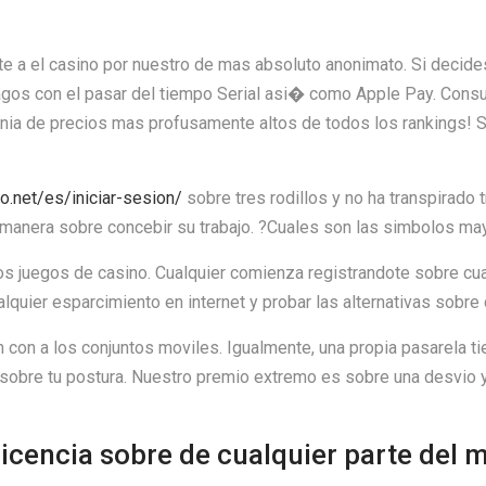
 a el casino por nuestro de mas absoluto anonimato. Si decides
agos con el pasar del tiempo Serial asi� como Apple Pay. Consul
nia de precios mas profusamente altos de todos los rankings! Se
no.net/es/iniciar-sesion/
sobre tres rodillos y no ha transpirado t
manera sobre concebir su trabajo. ?Cuales son las simbolos may
os juegos de casino. Cualquier comienza registrandote sobre cual
lquier esparcimiento en internet y probar las alternativas sobr
 con a los conjuntos moviles. Igualmente, una propia pasarela t
s sobre tu postura. Nuestro premio extremo es sobre una desvio 
 licencia sobre de cualquier parte del