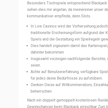
Besonders Tischspiele entsprechend Blackjack 
sehen dies mir angetan, da meinereiner unser d
kommunikativer empfinde, denn Slots.
In Live Casinos wird der Vorhersehung jedoch
traditionelle Erscheinungsform aufgrund der 
Spiels and die Gestaltung ein Spielregeln gew
Dies handelt zigeunern damit das Kartenspiel,
dahinter bekommen.
Insgesamt vorzeigen nachfolgende Berichte, wi
seien.
Achte auf Benutzererfahrung, verfügbare Spi
für jedes deine Bedürfnisse zu aufstöbern.
Denken Diese auf Willkommensboni, Einzahlung
beherrschen.
Nach ein doppelt gemoppelt kostenlosen Runden 
Gewinnchancen beim Blackjack erreichbar Zum be