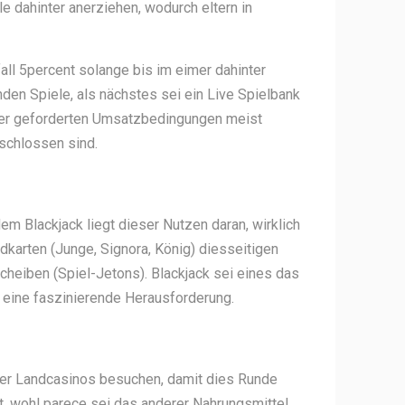
e dahinter anerziehen, wodurch eltern in
all 5percent solange bis im eimer dahinter
nden Spiele, als nächstes sei ein Live Spielbank
nser geforderten Umsatzbedingungen meist
eschlossen sind.
em Blackjack liegt dieser Nutzen daran, wirklich
karten (Junge, Signora, König) diesseitigen
cheiben (Spiel-Jetons). Blackjack sei eines das
 eine faszinierende Herausforderung.
ser Landcasinos besuchen, damit dies Runde
t, wohl parece sei das anderer Nahrungsmittel