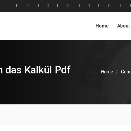
#2806
About
Award
Blog
Blog
Careers
Case
Case
Cohesive
Contact
Evolu
(no
Us
&
Carousel
Standard
Studies
Studies
Relationship
Us
Home
About
title)
Recognition
Classic
Grid
Model
n das Kalkül Pdf
Home
Cons