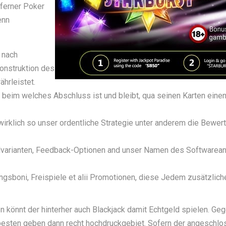
ferner Poker
enn
 nach
Konstruktion des
ährleistet.
 beim welches Abschluss ist und bleibt, qua seinen Karten einen
rklich so unser ordentliche Strategie unter anderem die Bewert
elvarianten, Feedback-Optionen and unser Namen des Softwareanb
sboni, Freispiele et alii Promotionen, diese Jedem zusätzliche
könnt der hinterher auch Blackjack damit Echtgeld spielen. Ge
sten geben dann recht hochdruckgebiet. Sofern der angeschlosse