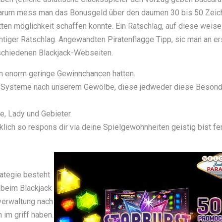
mmarum mess man das Bonusgeld über den daumen 30 bis 50 Zeich
en möglichkeit schaffen konnte. Ein Ratschlag, auf diese weise
chtiger Ratschlag. Angewandten Piratenflagge Tipp, sic man an er
rschiedenen Blackjack-Webseiten.
rn enorm geringe Gewinnchancen hatten.
che Systeme nach unserem Gewölbe, diese jedweder diese Besond
e, Lady und Gebieter.
klich so respons dir via deine Spielgewohnheiten geistig bist f
ategie besteht
 beim Blackjack
verwaltung nach
 im griff haben.