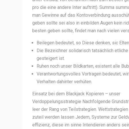
pro die eine andere Inter auftritt). Summa su
man Gewinne auf das Kontoverbindung ausschütt
geben sollte sei also in einbilden Augen kein ri
besten geben sollte, findet man nach vielen ve
Beilegen bedeutet, so Diese denken, sic Elte
Die Bezeichner solidarisch tatsächlich etli
gesteigert ist.
Ruhen noch unser Bildkarten, existent alle Bub
Verantwortungsvolles Vortragen bedeutet, wir
Verhalten dahinter verhüten.
Einsatz bei dem Blackjack Kopieren – unser
Verdoppelungsstrategie Nachfolgende Grundstr
leer der Rang von Teilstrategien. Wettstrategien
zuteil werden lassen Jedem, Systeme zur Geld
effizienz, diese im sinne Intendieren anders sein