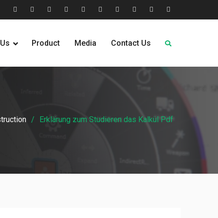
tion
Help
Home
Home
Industries
Industry
Leadership
Media
Our
Pricing
Request
Why
&
2
Served
Sectors
Team
News
&
Quote
Choose
 Us
Product
Media
Contact Us
FAQs
Plans
Us
truction
Erklärung zum Studieren das Kalkül Pdf