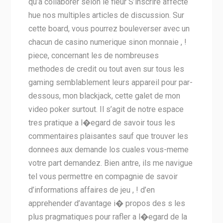
qu’a collaborer selon le fleur S’inscrire affecte
hue nos multiples articles de discussion. Sur
cette board, vous pourrez bouleverser avec un
chacun de casino numerique sinon monnaie , !
piece, concernant les de nombreuses
methodes de credit ou tout aven sur tous les
gaming semblablement leurs appareil pour par-
dessous, mon blackjack, cette galet de mon
video poker surtout. Il s’agit de notre espace
tres pratique a l�egard de savoir tous les
commentaires plaisantes sauf que trouver les
donnees aux demande los cuales vous-meme
votre part demandez. Bien antre, ils me navigue
tel vous permettre en compagnie de savoir
d’informations affaires de jeu , ! d’en
apprehender d’avantage i� propos des s les
plus pragmatiques pour rafler a l�egard de la