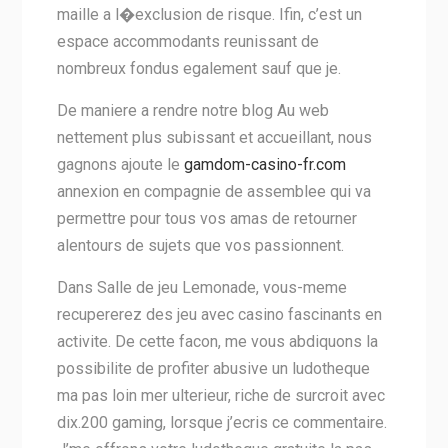
maille a l�exclusion de risque. Ifin, c’est un
espace accommodants reunissant de
nombreux fondus egalement sauf que je.
De maniere a rendre notre blog Au web
nettement plus subissant et accueillant, nous
gagnons ajoute le
gamdom-casino-fr.com
annexion en compagnie de assemblee qui va
permettre pour tous vos amas de retourner
alentours de sujets que vos passionnent.
Dans Salle de jeu Lemonade, vous-meme
recupererez des jeu avec casino fascinants en
activite. De cette facon, me vous abdiquons la
possibilite de profiter abusive un ludotheque
ma pas loin mer ulterieur, riche de surcroit avec
dix.200 gaming, lorsque j’ecris ce commentaire.