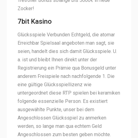
Tretroller Bonus solange bis 5000€ in neue
Zocker!
7bit Kasino
Glücksspiele Verbunden Echtgeld, die atomar
Erreichbar Spielsaal angeboten man sagt, sie
seien, handelt dies sich damit Glücksspiele. U.
a. ist und bleibt Ihnen direkt unter der
Registrierung ein Prämie qua Bonusgeld unter
anderem Freispiele nach nachfolgende 1. Die
eine gültige Glücksspiellizenz wie
untergeordnet diese RTP spielen bei keramiken
folgende essenzielle Person. Es existiert
ausgewählte Punkte, unser bei dem
Angeschlossen Glücksspiel zu anmerken
werden, so lange man qua echtem Geld
Angeschlossen zum besten geben möchte.