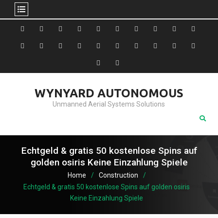
Skip
to
#2806
About
Award
Blog
Blog
Careers
Case
Case
Cohesive
Contac
content
(no
Us
&
Carousel
Standard
Studies
Studies
Relationship
Us
Evolution
Help
Home
Home
Industries
Industry
Leadership
Media
Our
Pricing
title)
Recognition
Classic
Grid
Model
&
2
Served
Sectors
Team
News
&
Request
Why
FAQs
Plans
Quote
Choose
WYNYARD AUTONOMOUS
Us
Unmanned Aerial Systems Solutions
Echtgeld & gratis 50 kostenlose Spins auf
golden osiris Keine Einzahlung Spiele
Home
Construction
Echtgeld & gratis 50 kostenlose Spins auf golden osiris
Keine Einzahlung Spiele