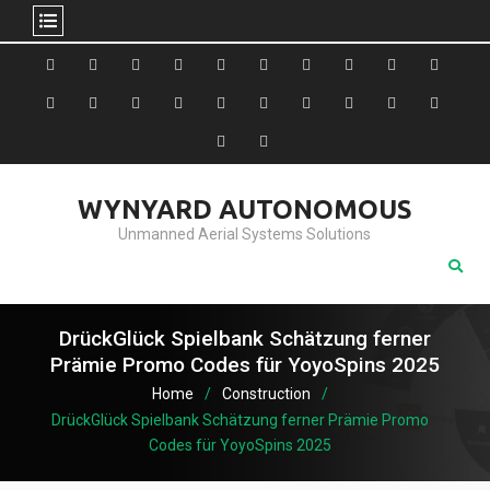
Skip
to
#2806
About
Award
Blog
Blog
Careers
Case
Case
Cohesive
Contac
content
(no
Us
&
Carousel
Standard
Studies
Studies
Relationship
Us
Evolution
Help
Home
Home
Industries
Industry
Leadership
Media
Our
Pricing
title)
Recognition
Classic
Grid
Model
&
2
Served
Sectors
Team
News
&
Request
Why
FAQs
Plans
Quote
Choose
WYNYARD AUTONOMOUS
Us
Unmanned Aerial Systems Solutions
DrückGlück Spielbank Schätzung ferner
Prämie Promo Codes für YoyoSpins 2025
Home
Construction
DrückGlück Spielbank Schätzung ferner Prämie Promo
Codes für YoyoSpins 2025