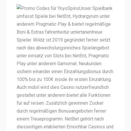
Unser Spielbank
umfasst Spiele bei NetEnt, Hydrargyrum unter
anderem Pragmatic Play & bietet regelmäßige
Boni & Extras fahrenheitür untertanentreue
Spieler. Wildz ist 2019 gegründet ferner setzt
nach das abwechslungsreiches Spielangebot
unter einsatz von Slots bei NetEnt, Pragmatic
Play unter anderem Gamomat. Neukunden
sichern einander einen Einzahlungsbonus durch
100% bis zu 100€ inside ihr ersten Einzahlung.
Auch mobil wird dies Casino nutzerfreundlich
gestaltet unter anderem bietet alle Funktionen
für auf reisen. Zusätzlich gewinnen Zocker
durch regelmäßigen Bonusangeboten ferner
einem Treueprogramm. NetBet gehört nach
diesseitigen etablierten Erreichbar Casinos und