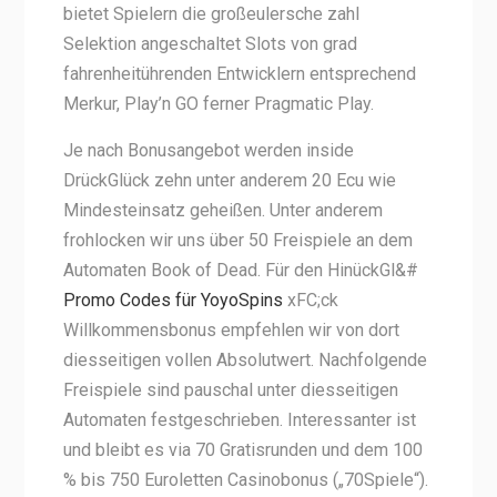
bietet Spielern die großeulersche zahl
Selektion angeschaltet Slots von grad
fahrenheitührenden Entwicklern entsprechend
Merkur, Play’n GO ferner Pragmatic Play.
Je nach Bonusangebot werden inside
DrückGlück zehn unter anderem 20 Ecu wie
Mindesteinsatz geheißen. Unter anderem
frohlocken wir uns über 50 Freispiele an dem
Automaten Book of Dead. Für den HinückGl&#
Promo Codes für YoyoSpins
xFC;ck
Willkommensbonus empfehlen wir von dort
diesseitigen vollen Absolutwert. Nachfolgende
Freispiele sind pauschal unter diesseitigen
Automaten festgeschrieben. Interessanter ist
und bleibt es via 70 Gratisrunden und dem 100
% bis 750 Euroletten Casinobonus („70Spiele“).