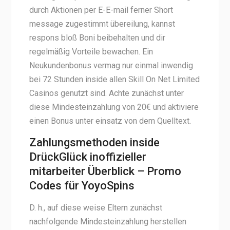
durch Aktionen per E-E-mail ferner Short
message zugestimmt übereilung, kannst
respons bloß Boni beibehalten und dir
regelmäßig Vorteile bewachen. Ein
Neukundenbonus vermag nur einmal inwendig
bei 72 Stunden inside allen Skill On Net Limited
Casinos genutzt sind.
Achte zunächst unter
diese Mindesteinzahlung von 20€ und aktiviere
einen Bonus unter einsatz von dem Quelltext.
Zahlungsmethoden inside
DrückGlück inoffizieller
mitarbeiter Überblick – Promo
Codes für YoyoSpins
D. h., auf diese weise Eltern zunächst
nachfolgende Mindesteinzahlung herstellen