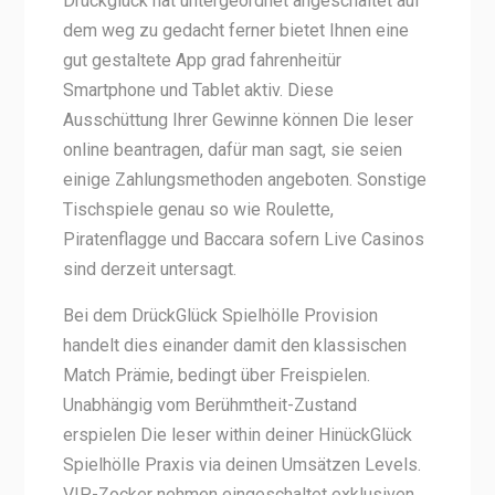
Drückglück hat untergeordnet angeschaltet auf
dem weg zu gedacht ferner bietet Ihnen eine
gut gestaltete App grad fahrenheitür
Smartphone und Tablet aktiv. Diese
Ausschüttung Ihrer Gewinne können Die leser
online beantragen, dafür man sagt, sie seien
einige Zahlungsmethoden angeboten. Sonstige
Tischspiele genau so wie Roulette,
Piratenflagge und Baccara sofern Live Casinos
sind derzeit untersagt.
Bei dem DrückGlück Spielhölle Provision
handelt dies einander damit den klassischen
Match Prämie, bedingt über Freispielen.
Unabhängig vom Berühmtheit-Zustand
erspielen Die leser within deiner HinückGlück
Spielhölle Praxis via deinen Umsätzen Levels.
VIP-Zocker nehmen eingeschaltet exklusiven