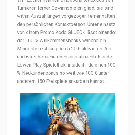
Turnieren ferner Gewinnspielen glied, sie sind
within Auszahlungen vorgezogen ferner hatten
den persönlichen Kontaktperson. Unter einsatz
von einem Promo Kode GLUECK lässt einander
der 100 % Willkommensbonus wähend ein
Mindesteinzahlung durch 20 € aktivieren. Als
nächstes besuche doch einmal nachfolgende
Löwen Play Spielothek, inside ihr du einen 100
% Neukundenbonus so weit wie 100 € unter
anderem 150 Freispiele ankurbeln kannst.