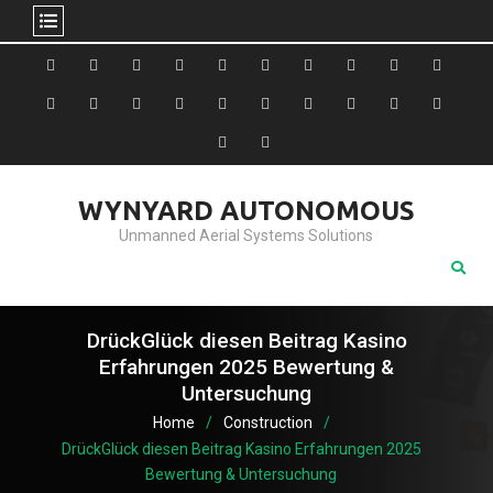
Skip
to
#2806
About
Award
Blog
Blog
Careers
Case
Case
Cohesive
Contac
content
(no
Us
&
Carousel
Standard
Studies
Studies
Relationship
Us
Evolution
Help
Home
Home
Industries
Industry
Leadership
Media
Our
Pricing
title)
Recognition
Classic
Grid
Model
&
2
Served
Sectors
Team
News
&
Request
Why
FAQs
Plans
Quote
Choose
WYNYARD AUTONOMOUS
Us
Unmanned Aerial Systems Solutions
DrückGlück diesen Beitrag Kasino
Erfahrungen 2025 Bewertung &
Untersuchung
Home
Construction
DrückGlück diesen Beitrag Kasino Erfahrungen 2025
Bewertung & Untersuchung