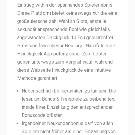
Einstieg within der spannendes Spielerlebnis.
Diese Plattform bietet keineswegs nur die eine
großeulersche zahl Wahl an Slots, anstelle
sekundär ansprechende Boni wie gleichfalls
angewandten Drückglück 10 Ecu gebührenfrei
Provision fahrenheitür Neulinge.
Nachfolgende
Hinückglück App potenz unser Zum besten
geben unterwegs zum Vergnühinauf, während
diese Webseite hinückglück.de eine intuitive
Methode garantiert.
Nebensächlich bei keramiken zu tun sein Die
leser, um Bonus & Freispiele zu beibehalten,
inside Ihrer Einzahlung den entsprechenden
Bonuscode brüsten.
Irgendeiner Neukundenbonus darf von allen
Spielern nicht früher als einer Einzahlung von