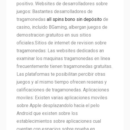
positivo. Websites de desarrolladores sobre
juegos: Bastantes desarrolladores de
tragamonedas
all spins bono sin depósito
de
casino, incluido BGaming, albergan juegos de
demostracion gratuitos en sus sitios
oficiales.Sitios de internet de revision sobre
tragamonedas: Las websites dedicados an
examinar los maquinas tragamonedas en linea
frecuentemente tienen tragamonedas gratuitas.
Las plataformas te posibilitan percibir otras
juegos y al mismo tiempo ofrecen resenas y
calificaciones de tragamonedas. Aplicaciones
moviles: Existen varias aplicaciones moviles
sobre Apple desplazandolo hacia el pelo
Android que existen sobre los
establecimientos sobre aplicaciones cual
cuentan con espacios sobre prueba en