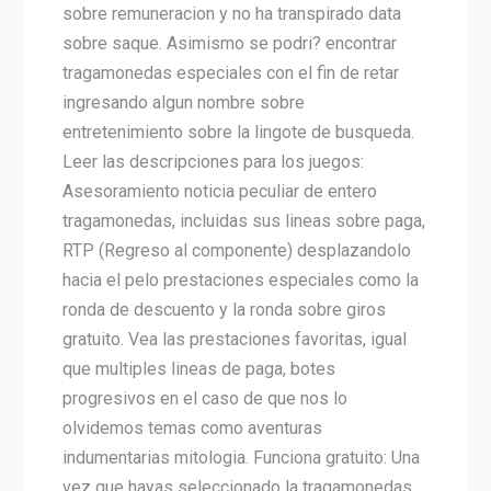
sobre remuneracion y no ha transpirado data
sobre saque. Asimismo se podri? encontrar
tragamonedas especiales con el fin de retar
ingresando algun nombre sobre
entretenimiento sobre la lingote de busqueda.
Leer las descripciones para los juegos:
Asesoramiento noticia peculiar de entero
tragamonedas, incluidas sus lineas sobre paga,
RTP (Regreso al componente) desplazandolo
hacia el pelo prestaciones especiales como la
ronda de descuento y la ronda sobre giros
gratuito. Vea las prestaciones favoritas, igual
que multiples lineas de paga, botes
progresivos en el caso de que nos lo
olvidemos temas como aventuras
indumentarias mitologia. Funciona gratuito: Una
vez que hayas seleccionado la tragamonedas,