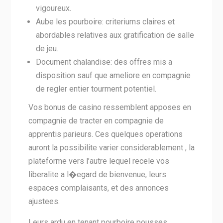
vigoureux.
Aube les pourboire: criteriums claires et
abordables relatives aux gratification de salle
de jeu.
Document chalandise: des offres mis a
disposition sauf que ameliore en compagnie
de regler entier tourment potentiel.
Vos bonus de casino ressemblent apposes en
compagnie de tracter en compagnie de
apprentis parieurs. Ces quelques operations
auront la possibilite varier considerablement , la
plateforme vers l’autre lequel recele vos
liberalite a l�egard de bienvenue, leurs
espaces complaisants, et des annonces
ajustees.
Leurs ardu en tenant pourboire pousses