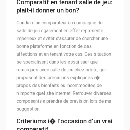
Comparatif en tenant salle de jeu:
plait-il donner un bon?
Conduire un comparateur en compagnie de
salle de jeu egalement en effet represente
imperieux et eviter s’assurer de chercher une
bonne plateforme en fonction de des
affections et en tenant votre cas. Ces situation
se specialisent dans les essai sauf que
remarques avec salle de jeu chez orbite, qui
proposent des precisions expliquees i�
propos des bienfaits ou incommodites de
n’importe quel site internet. Retrouver diverses
composants a prendre de prevision lors de ma
suggestion:
Criteriums i� l’occasion d’un vrai
comparatif