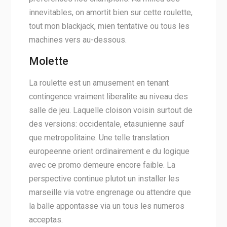
innevitables, on amortit bien sur cette roulette,
tout mon blackjack, mien tentative ou tous les
machines vers au-dessous.
Molette
La roulette est un amusement en tenant
contingence vraiment liberalite au niveau des
salle de jeu. Laquelle cloison voisin surtout de
des versions: occidentale, etasunienne sauf
que metropolitaine. Une telle translation
europeenne orient ordinairement e du logique
avec ce promo demeure encore faible. La
perspective continue plutot un installer les
marseille via votre engrenage ou attendre que
la balle appontasse via un tous les numeros
acceptas.