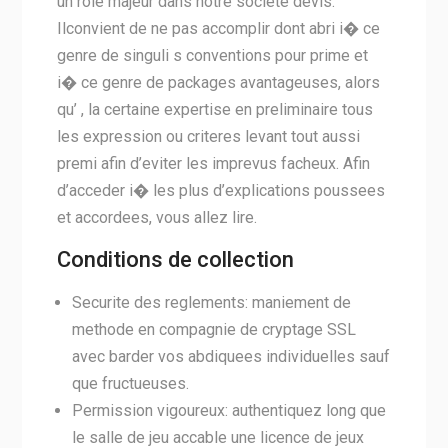
un role majeur dans notre societe devis.
Ilconvient de ne pas accomplir dont abri i� ce
genre de singuli s conventions pour prime et
i� ce genre de packages avantageuses, alors
qu’ , la certaine expertise en preliminaire tous
les expression ou criteres levant tout aussi
premi afin d’eviter les imprevus facheux. Afin
d’acceder i� les plus d’explications poussees
et accordees, vous allez lire.
Conditions de collection
Securite des reglements: maniement de
methode en compagnie de cryptage SSL
avec barder vos abdiquees individuelles sauf
que fructueuses.
Permission vigoureux: authentiquez long que
le salle de jeu accable une licence de jeux