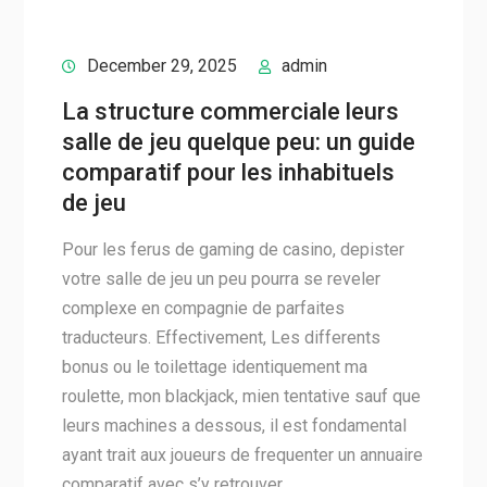
December 29, 2025
admin
La structure commerciale leurs
salle de jeu quelque peu: un guide
comparatif pour les inhabituels
de jeu
Pour les ferus de gaming de casino, depister
votre salle de jeu un peu pourra se reveler
complexe en compagnie de parfaites
traducteurs. Effectivement, Les differents
bonus ou le toilettage identiquement ma
roulette, mon blackjack, mien tentative sauf que
leurs machines a dessous, il est fondamental
ayant trait aux joueurs de frequenter un annuaire
comparatif avec s’y retrouver.