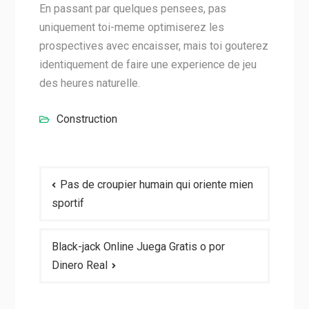
En passant par quelques pensees, pas
uniquement toi-meme optimiserez les
prospectives avec encaisser, mais toi gouterez
identiquement de faire une experience de jeu
des heures naturelle.
Construction
Post
Pas de croupier humain qui oriente mien
navigation
sportif
Black-jack Online Juega Gratis o por
Dinero Real