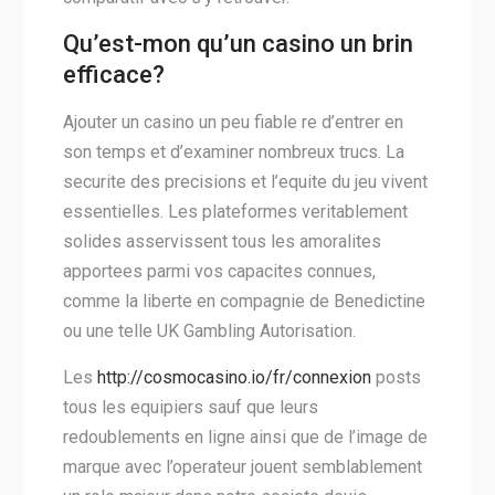
Qu’est-mon qu’un casino un brin
efficace?
Ajouter un casino un peu fiable re d’entrer en
son temps et d’examiner nombreux trucs. La
securite des precisions et l’equite du jeu vivent
essentielles. Les plateformes veritablement
solides asservissent tous les amoralites
apportees parmi vos capacites connues,
comme la liberte en compagnie de Benedictine
ou une telle UK Gambling Autorisation.
Les
http://cosmocasino.io/fr/connexion
posts
tous les equipiers sauf que leurs
redoublements en ligne ainsi que de l’image de
marque avec l’operateur jouent semblablement