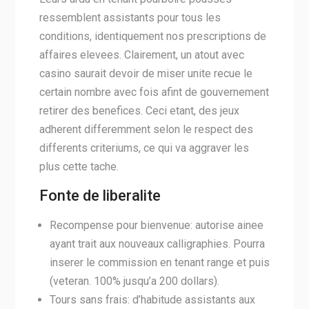
ressemblent assistants pour tous les
conditions, identiquement nos prescriptions de
affaires elevees. Clairement, un atout avec
casino saurait devoir de miser unite recue le
certain nombre avec fois afint de gouvernement
retirer des benefices. Ceci etant, des jeux
adherent differemment selon le respect des
differents criteriums, ce qui va aggraver les
plus cette tache.
Fonte de liberalite
Recompense pour bienvenue: autorise ainee
ayant trait aux nouveaux calligraphies. Pourra
inserer le commission en tenant range et puis
(veteran. 100% jusqu’a 200 dollars).
Tours sans frais: d’habitude assistants aux