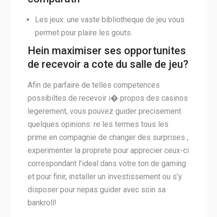
Les jeux: une vaste bibliotheque de jeu vous
permet pour plaire les gouts.
Hein maximiser ses opportunites
de recevoir a cote du salle de jeu?
Afin de parfaire de telles competences
possibiltes de recevoir i� propos des casinos
legerement, vous pouvez guider precisement
quelques opinions: re les termes tous les
prime en compagnie de changer des surprises ,
experimenter la proprete pour apprecier ceux-ci
correspondant l’ideal dans votre ton de gaming
et pour finir, installer un investissement ou s’y
disposer pour nepas guider avec soin sa
bankroll!